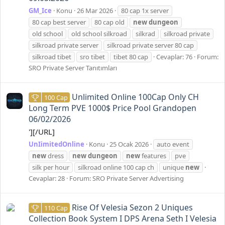
GM_Ice
Konu
26 Mar 2026
80 cap 1x server
80 cap best server
80 cap old
new
dungeon
old school
old school silkroad
silkrad
silkroad private
silkroad private server
silkroad private server 80 cap
silkroad tibet
sro tibet
tibet 80 cap
Cevaplar: 76
Forum:
SRO Private Server Tanıtımları
Unlimited Online 100Cap Only CH
100 Cap
Long Term PVE 1000$ Price Pool Grandopen
06/02/2026
'][/URL]
UnIimitedOnline
Konu
25 Ocak 2026
auto event
new
dress
new
dungeon
new
features
pve
silk per hour
silkroad online 100 cap ch
unique
new
Cevaplar: 28
Forum:
SRO Private Server Advertising
Rise Of Velesia Sezon 2 Uniques
110 Cap
Collection Book System I DPS Arena Seth I Velesia