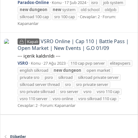
Paradox-Online
Konu
17 Şub 2024
isro
job system
new
dungeon
new
system
old school
oldjob
silkroad 100 cap
sro 100 cap
Cevaplar: 2
Forum:
Kapananlar
VSRO Online | Cap 110 | Battle Pass |
Kapalı
Open Market | New Events | G.O 01/09
--- içerik kaldırıldı ---
VSRO
Konu
27 Ağu 2023
110 cap pvp server
elitepvpers
english silkroad
new
dungeon
open market
private sro
psro
silkroad
silkroad private server
silkroad server thread
sro
sro private server
sro private silkroad
sro server
vsro
vsro 110 cap
vsro 110 server
vsro online
vsro silkroad 110 cap
Cevaplar: 2
Forum:
Kapananlar
Etiketler