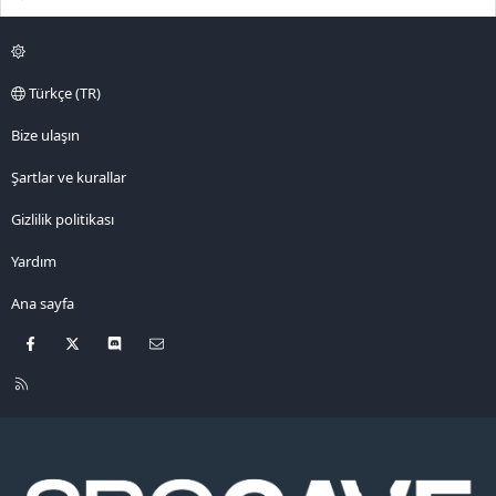
Türkçe (TR)
Bize ulaşın
Şartlar ve kurallar
Gizlilik politikası
Yardım
Ana sayfa
Facebook
X
Discord
Bize ulaşın
R
S
S