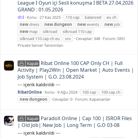
League I Oyun içi Sesli konuşma I BETA 27.04.2026
GRAND : 01.05.2026
dt3
Konu
27 Kas 2025
110 cap
balanced
eu ch
new
dress
new
dungeon
new
events
new
job
new
map
silkroad
silkroad 110 cap
silkroad 110 cap ch eu
sro
Cevaplar: 348
Forum:
SRO
Private Server Tanıtımları
Ribat Online 100 CAP Only CH | Full
Kapalı
Activity | Play2Win | Open Market | Auto Events |
Job System | G.O. 23.08.2024
--- içerik kaldırıldı ---
RibatOnline
Konu
9 Ağu 2024
100 cap
100 cap ch
new
dungeon
Cevaplar: 0
Forum:
Kapananlar
ParadoX Online | Cap 100 | ISROR Files
Kapalı
| Old Job| New Job | Long Term | G.O 03-08
--- içerik kaldırıldı ---