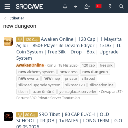
Etiketler
new dungeon
Awaken Online | 120 Cap | 1 Mayıs’ta
120 Cap
Açıldı | 850+ Player ile Devam Ediyor | 13DG | TL
Coin System | Free Silk | Drop | Box | Upgrade
System
AwakenOnline
Konu
18 Nis 2026
120 cap
free silk
new
alchemy system
new
dress
new
dungeon
new
events
new
map
private
silkroad
silkroad upgrade system
silkroad120
silkroadonline
tlcoin
uzun ömürlü
yeni açılacak serverler
Cevaplar: 37
Forum:
SRO Private Server Tanıtımları
SRO Tibet | 80 CAP EU/CH | OLD
80 Cap
SCHOOL | TRIJOB | 1x RATES | LONG TERM | G.O
09.05.2026