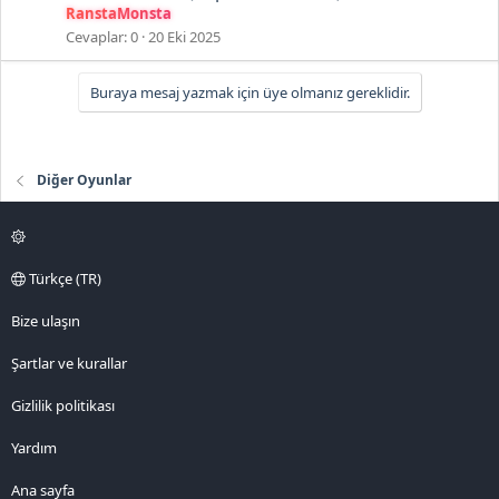
RanstaMonsta
Cevaplar
0
20 Eki 2025
Buraya mesaj yazmak için üye olmanız gereklidir.
Diğer Oyunlar
Türkçe (TR)
Bize ulaşın
Şartlar ve kurallar
Gizlilik politikası
Yardım
Ana sayfa