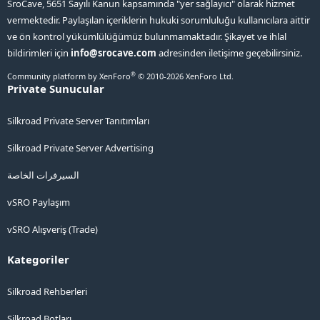
SroCave, 5651 Sayılı Kanun kapsamında "yer sağlayıcı" olarak hizmet
vermektedir. Paylaşılan içeriklerin hukuki sorumluluğu kullanıcılara aittir
ve ön kontrol yükümlülüğümüz bulunmamaktadır. Şikayet ve ihlal
bildirimleri için
info@srocave.com
adresinden iletişime geçebilirsiniz.
®
Community platform by XenForo
© 2010-2026 XenForo Ltd.
Private Sunucular
Silkroad Private Server Tanıtımları
Silkroad Private Server Advertising
السيرفرات الخاصة
vSRO Paylaşım
vSRO Alışveriş (Trade)
Kategoriler
Silkroad Rehberleri
Silkroad Botları