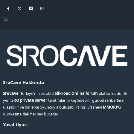
Facebook
X
Discord
Bize ulaşın
R
S
S
SroCave Hakkında
SroCave
, Türkiye'nin en aktif
Silkroad Online forum
platformudur. En
yeni
SRO private server
tanıtımlarını keşfedebilir, güncel rehberlere
ulaşabilir ve binlerce oyuncuyla buluşabilirsiniz. Efsanevi
MMORPG
dünyasına dair her şey burada!
Yasal Uyarı