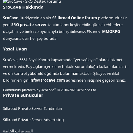
SroCave Hakkında
SroCave
, Türkiye'nin en aktif
Silkroad Online forum
platformudur. En
yeni
SRO private server
tanıtımlarını keşfedebilir, güncel rehberlere
ulaşabilir ve binlerce oyuncuyla buluşabilirsiniz. Efsanevi
MMORPG
dünyasına dair her şey burada!
Yasal Uyarı
SroCave, 5651 Sayılı Kanun kapsamında "yer sağlayıcı" olarak hizmet
vermektedir. Paylaşılan içeriklerin hukuki sorumluluğu kullanıcılara aittir
ve ön kontrol yükümlülüğümüz bulunmamaktadır. Şikayet ve ihlal
bildirimleri için
info@srocave.com
adresinden iletişime geçebilirsiniz.
®
Community platform by XenForo
© 2010-2026 XenForo Ltd.
Private Sunucular
Silkroad Private Server Tanıtımları
Silkroad Private Server Advertising
السيرفرات الخاصة