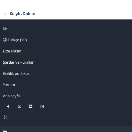
Knight Online
Türkçe (TR)
Bize ulaşın
Şartlar ve kurallar
Gizlilik politikası
Yardım
Ana sayfa
Facebook
X
Discord
Bize ulaşın
R
S
S