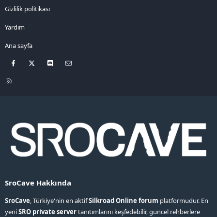
Gizlilik politikası
Yardım
Ana sayfa
Facebook
X
Discord
Bize ulaşın
R
S
S
SroCave Hakkında
SroCave
, Türkiye'nin en aktif
Silkroad Online forum
platformudur. En
yeni
SRO private server
tanıtımlarını keşfedebilir, güncel rehberlere