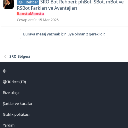
SRO Bot Rehberi: phBot, SBot, mBot ve
Rehber
RSBot Farkları ve Avantajları
RanstaMonsta
Cevaplar
0
15 Mar 2025
Buraya mesaj yazmak için üye olmanız gereklidir.
SRO Bölgesi
Türkçe (TR)
Bize ulaşın
Şartlar ve kurallar
Gizlilik politikası
Yardım