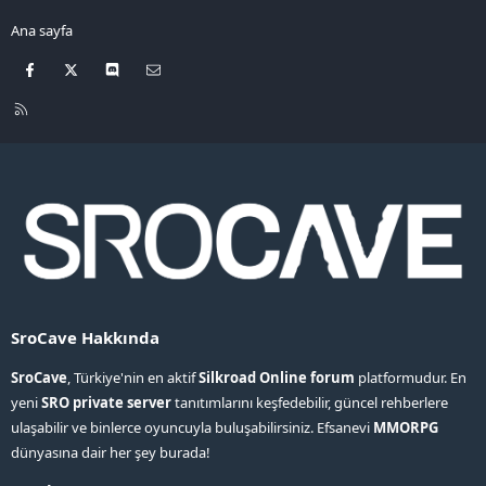
Ana sayfa
Facebook
X
Discord
Bize ulaşın
R
S
S
SroCave Hakkında
SroCave
, Türkiye'nin en aktif
Silkroad Online forum
platformudur. En
yeni
SRO private server
tanıtımlarını keşfedebilir, güncel rehberlere
ulaşabilir ve binlerce oyuncuyla buluşabilirsiniz. Efsanevi
MMORPG
dünyasına dair her şey burada!