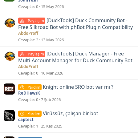
SoulFresh
Cevaplar
0
15 May 2026
[DuckTools] Duck Community Bot -
Paylaşım
Free Silkroad Bot with phBot Plugin Compatibility
AbdoProff
Cevaplar
2
13 May 2026
[DuckTools] Duck Manager - Free
Paylaşım
Multi-Account Manager for Duck Community Bot
AbdoProff
Cevaplar
0
16 Mar 2026
Knight online SRO bot var mı ?
Yardım
ReDHawsK
Cevaplar
0
7 Şub 2026
Virüssüz, çalışan bir bot
Yardım
captect
Cevaplar
1
25 Kas 2025