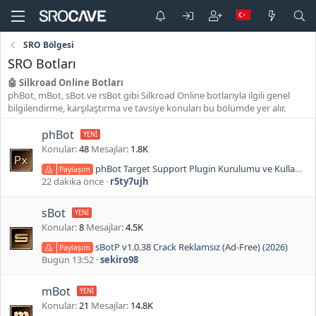
SRO Bölgesi
SRO Botları
🤖 Silkroad Online Botları
phBot, mBot, sBot ve rsBot gibi Silkroad Online botlarıyla ilgili genel
bilgilendirme, karşılaştırma ve tavsiye konuları bu bölümde yer alır.
phBot
Konular
48
Mesajlar
1.8K
phBot Target Support Plugin Kurulumu ve Kullanımı – Otomatik Party Master Target Takibi, Party ile Senkronize Attack & Defense
Paylaşım
22 dakika önce
r5ty7ujh
sBot
Konular
8
Mesajlar
4.5K
sBotP v1.0.38 Crack Reklamsız (Ad-Free) (2026)
Paylaşım
Bugün 13:52
sekiro98
mBot
Konular
21
Mesajlar
14.8K