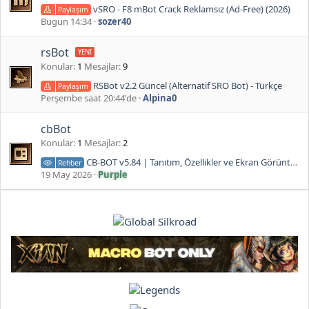
vSRO - F8 mBot Crack Reklamsız (Ad-Free) (2026)
Paylaşım
Bugün 14:34
sozer40
rsBot
Konular
1
Mesajlar
9
RSBot v2.2 Güncel (Alternatif SRO Bot) - Türkçe
Paylaşım
Perşembe saat 20:44'de
Alpina0
cbBot
Konular
1
Mesajlar
2
CB-BOT v5.84 | Tanıtım, Özellikler ve Ekran Görüntüleri
Rehber
19 May 2026
Purple