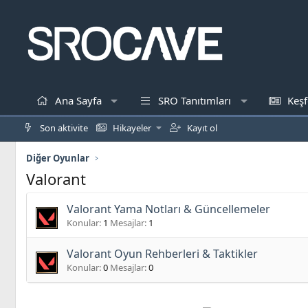
Ana Sayfa
SRO Tanıtımları
Keşf
Son aktivite
Hikayeler
Kayıt ol
Diğer Oyunlar
Valorant
Valorant Yama Notları & Güncellemeler
Konular
1
Mesajlar
1
Valorant Oyun Rehberleri & Taktikler
Konular
0
Mesajlar
0