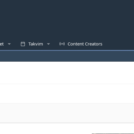
et
Takvim
Content Creators