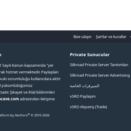
Bize ulaşın
Şartlar ve kurallar
ı
Private Sunucular
Silkroad Private Server Tanıtımları
1 Sayılı Kanun kapsamında "yer
arak hizmet vermektedir. Paylaşılan
Silkroad Private Server Advertising
kuki sorumluluğu kullanıcılara aittir
ol yükümlülüğümüz
السيرفرات الخاصة
ır. Şikayet ve ihlal bildirimleri
vSRO Paylaşım
ocave.com
adresinden iletişime
.
vSRO Alışveriş (Trade)
®
tform by XenForo
© 2010-2026