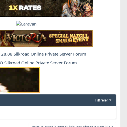
Filtreler
Buraya mesaj yazmak için üye olmanız gereklidir.