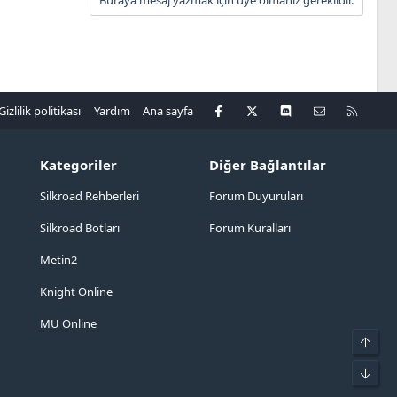
Facebook
X
Discord
Bize ulaşın
R
Gizlilik politikası
Yardım
Ana sayfa
S
S
Kategoriler
Diğer Bağlantılar
Silkroad Rehberleri
Forum Duyuruları
Silkroad Botları
Forum Kuralları
Metin2
Knight Online
MU Online
Üst
Alt