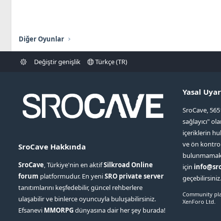
Diğer Oyunlar
Değiştir genişlik
Türkçe (TR)
Yasal Uyar
SroCave, 565
sağlayıcı" ol
içeriklerin hu
ve ön kontr
SroCave Hakkında
bulunmamaktad
SroCave
, Türkiye'nin en aktif
Silkroad Online
için
info@sr
forum
platformudur. En yeni
SRO private server
geçebilirsiniz
tanıtımlarını keşfedebilir, güncel rehberlere
Community pla
ulaşabilir ve binlerce oyuncuyla buluşabilirsiniz.
XenForo Ltd.
Efsanevi
MMORPG
dünyasına dair her şey burada!