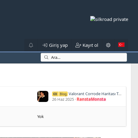
Giriş yap
Kayıt ol
Valorant Corrode Haritası Tanıtıldı: Özellikler, Tarihler ve Sezon 2025 / Kısım 4 Yenilikleri
Blog
26 Haz 2025
RanstaMonsta
Yok