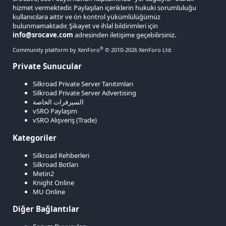
hizmet vermektedir. Paylaşılan içeriklerin hukuki sorumluluğu
kullanıcılara aittir ve ön kontrol yükümlülüğümüz
bulunmamaktadır. Şikayet ve ihlal bildirimleri için
info@srocave.com
adresinden iletişime geçebilirsiniz.
®
Community platform by XenForo
© 2010-2026 XenForo Ltd.
Private Sunucular
Silkroad Private Server Tanıtımları
Silkroad Private Server Advertising
السيرفرات الخاصة
vSRO Paylaşım
vSRO Alışveriş (Trade)
Kategoriler
Silkroad Rehberleri
Silkroad Botları
Metin2
Knight Online
MU Online
Diğer Bağlantılar