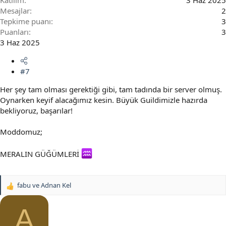
Mesajlar
2
Tepkime puanı
3
Puanları
3
3 Haz 2025
#7
Her şey tam olması gerektiği gibi, tam tadında bir server olmuş.
Oynarken keyif alacağımız kesin. Büyük Guildimizle hazırda
bekliyoruz, başarılar!
Moddomuz;
MERALIN GÜĞÜMLERİ
fabu
ve
Adnan Kel
T
e
p
A
k
i