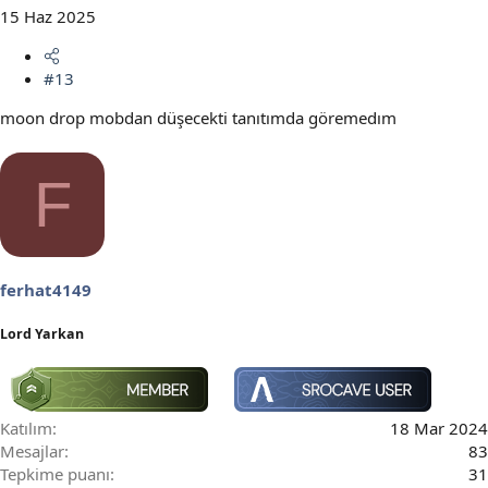
15 Haz 2025
#13
moon drop mobdan düşecekti tanıtımda göremedım
F
ferhat4149
Lord Yarkan
Katılım
18 Mar 2024
Mesajlar
83
Tepkime puanı
31