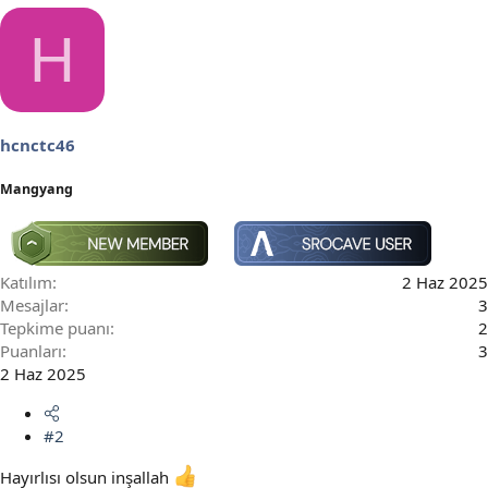
p
k
H
i
l
e
r
:
hcnctc46
Mangyang
Katılım
2 Haz 2025
Mesajlar
3
Tepkime puanı
2
Puanları
3
2 Haz 2025
#2
Hayırlısı olsun inşallah