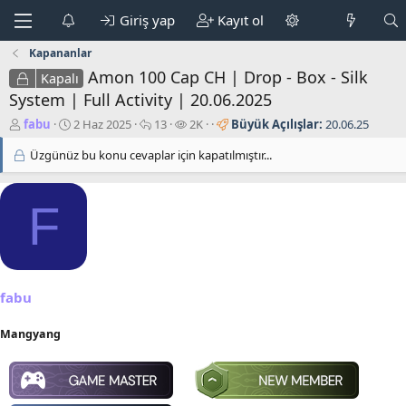
Giriş yap
Kayıt ol
Kapananlar
Amon 100 Cap CH | Drop - Box - Silk
Kapalı
System | Full Activity | 20.06.2025
K
B
C
G
fabu
2 Haz 2025
13
2K
Büyük Açılışlar:
20.06.25
o
a
e
ö
Üzgünüz bu konu cevaplar için kapatılmıştır...
n
ş
v
r
b
l
a
ü
u
a
p
n
y
F
n
l
t
u
g
a
ü
b
ı
r
l
a
ç
e
ş
t
m
l
a
e
fabu
a
r
t
i
Mangyang
a
h
n
i