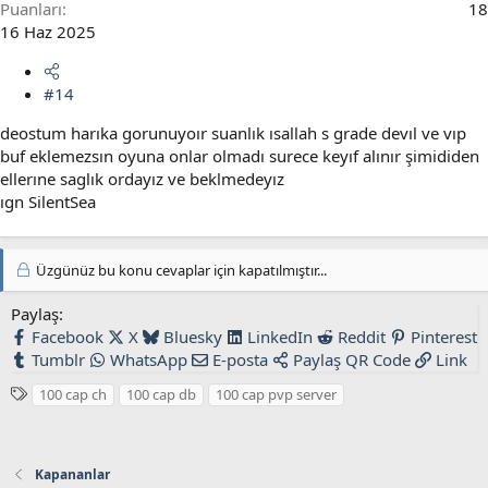
Puanları
18
16 Haz 2025
#14
deostum harıka gorunuyoır suanlık ısallah s grade devıl ve vıp
buf eklemezsın oyuna onlar olmadı surece keyıf alınır şimididen
ellerıne saglık ordayız ve beklmedeyız
ıgn SilentSea
Üzgünüz bu konu cevaplar için kapatılmıştır...
Paylaş:
Facebook
X
Bluesky
LinkedIn
Reddit
Pinterest
Tumblr
WhatsApp
E-posta
Paylaş
QR Code
Link
E
100 cap ch
100 cap db
100 cap pvp server
t
i
k
Kapananlar
e