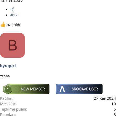
#12
az kaldı
B
byuqur1
Yeoha
Katılım
27 Kas 2024
Mesajlar
10
Tepkime puanı
5
Puanları
3