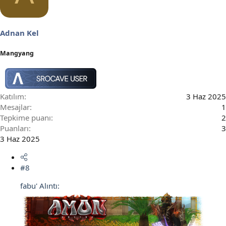
l
e
r
Adnan Kel
:
Mangyang
Katılım
3 Haz 2025
Mesajlar
1
Tepkime puanı
2
Puanları
3
3 Haz 2025
#8
fabu' Alıntı: