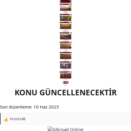
KONU GÜNCELLENECEKTİR
Son düzenleme:
10 Haz 2025
hcnctc46
T
e