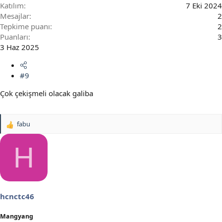
Katılım
7 Eki 2024
Mesajlar
2
Tepkime puanı
2
Puanları
3
3 Haz 2025
#9
Çok çekişmeli olacak galiba
fabu
T
e
p
H
k
i
l
e
r
hcnctc46
:
Mangyang