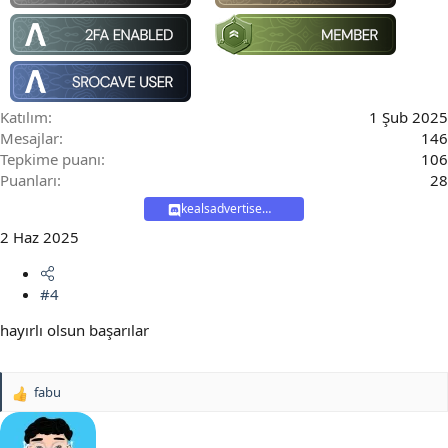
Katılım
1 Şub 2025
Mesajlar
146
Tepkime puanı
106
Puanları
28
kealsadvertisement
2 Haz 2025
#4
hayırlı olsun başarılar
fabu
T
e
p