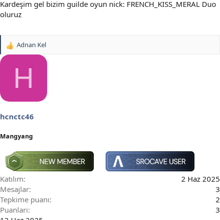
Kardeşim gel bizim guilde oyun nick: FRENCH_KISS_MERAL Duo
oluruz
Adnan Kel
T
e
p
H
k
i
l
e
r
hcnctc46
:
Mangyang
Katılım
2 Haz 2025
Mesajlar
3
Tepkime puanı
2
Puanları
3
12 Haz 2025