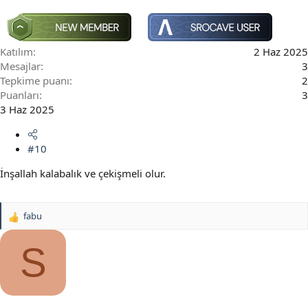
Katılım
2 Haz 2025
Mesajlar
3
Tepkime puanı
2
Puanları
3
3 Haz 2025
#10
İnşallah kalabalık ve çekişmeli olur.
fabu
T
e
p
S
k
i
l
e
r