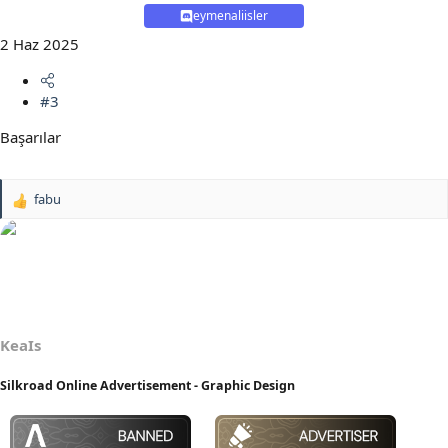
eymenaliisler
2 Haz 2025
#3
Başarılar
fabu
T
e
p
k
i
l
e
r
KeaIs
:
Silkroad Online Advertisement - Graphic Design