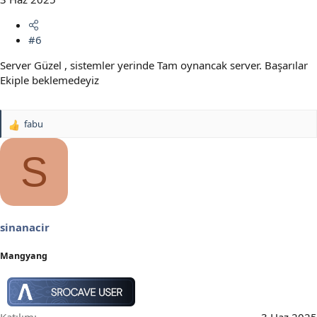
#6
Server Güzel , sistemler yerinde Tam oynancak server. Başarılar
Ekiple beklemedeyiz
fabu
T
e
p
S
k
i
l
e
r
sinanacir
:
Mangyang
Katılım
3 Haz 2025