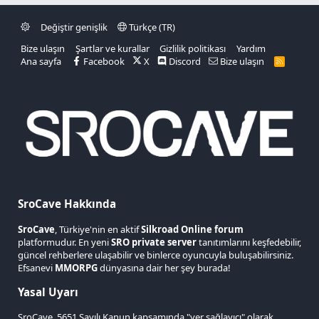
t
l
Değiştir genişlik
Türkçe (TR)
e
Bize ulaşın
Şartlar ve kurallar
Gizlilik politikası
Yardım
r
Ana sayfa
Facebook
X
Discord
Bize ulaşın
R
S
S
SroCave Hakkında
SroCave
, Türkiye'nin en aktif
Silkroad Online forum
platformudur. En yeni
SRO private server
tanıtımlarını keşfedebilir,
güncel rehberlere ulaşabilir ve binlerce oyuncuyla buluşabilirsiniz.
Efsanevi
MMORPG
dünyasına dair her şey burada!
Yasal Uyarı
SroCave, 5651 Sayılı Kanun kapsamında "yer sağlayıcı" olarak