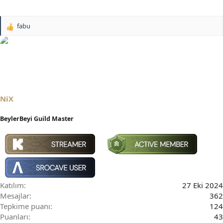
fabu
T
e
p
k
i
l
e
r
NiX
:
BeylerBeyi Guild Master
Katılım
27 Eki 2024
Mesajlar
362
Tepkime puanı
124
Puanları
43