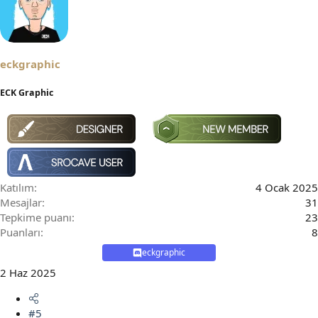
k
i
l
e
r
eckgraphic
:
ECK Graphic
Katılım
4 Ocak 2025
Mesajlar
31
Tepkime puanı
23
Puanları
8
eckgraphic
2 Haz 2025
#5