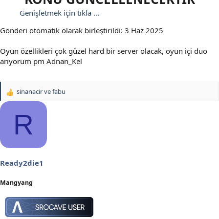
Genişletmek için tıkla ...
Gönderi otomatik olarak birleştirildi:
3 Haz 2025
Oyun özellikleri çok güzel hard bir server olacak, oyun içi duo
arıyorum pm Adnan_Kel
sinanacir
ve
fabu
T
e
p
R
k
i
l
e
r
Ready2die1
:
Mangyang