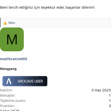
Beni tercih ettiğiniz için teşekkür eder, başarılar dilerim!
fabu
T
e
p
M
k
i
l
e
r
melihcetin095
:
Mangyang
Katılım
3 Haz 2025
Mesajlar
1
Tepkime puanı
1
Puanları
3
3 Haz 2025