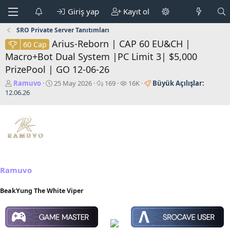
Giriş yap
Kayıt ol
SRO Private Server Tanıtımları
Arius-Reborn | CAP 60 EU&CH |
60 Cap
Macro+Bot Dual System |PC Limit 3| $5,000
PrizePool | GO 12-06-26
K
B
C
G
Ramuvo
25 May 2026
169
16K
Büyük Açılışlar:
o
a
e
ö
12.06.26
n
ş
v
r
b
l
a
ü
u
a
p
n
y
n
l
t
u
g
a
ü
b
ı
r
l
a
ç
e
ş
t
m
Ramuvo
l
a
e
a
r
BeakYung The White Viper
t
i
a
h
n
i