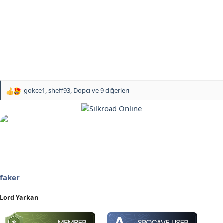
gokce1
,
sheff93
,
Dopci
ve 9 diğerleri
T
e
p
k
i
l
e
r
:
faker
Lord Yarkan