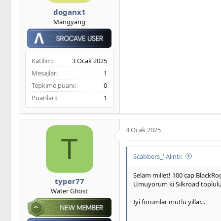
doganx1
Mangyang
Katılım
3 Ocak 2025
Mesajlar
1
Tepkime puanı
0
Puanları
1
4 Ocak 2025
T
Scabbers_' Alıntı:
Selam millet! 100 cap BlackRog
typer77
Umuyorum ki Silkroad topluluğu 
Water Ghost
İyi forumlar mutlu yıllar...