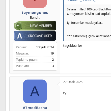
Selam millet! 100 cap BlackRog
teymengunes
Umuyorum ki Silkroad topluluğu 
Bandit
İyi forumlar mutlu yıllar...
*** Gizlenmiş içerik alıntılan
teşekkürler
Katılım
13 Şub 2024
Mesajlar
19
Tepkime puanı
2
Puanları
3
27 Ocak 2025
A
ty
A7medBasha