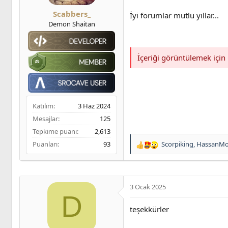
ş
t
m
l
a
e
Scabbers_
İyi forumlar mutlu yıllar...
a
r
Demon Shaitan
t
i
a
h
n
i
İçeriği görüntülemek için
Katılım
3 Haz 2024
Mesajlar
125
Tepkime puanı
2,613
Puanları
93
Scorpiking
,
HassanMo
T
e
p
k
i
3 Ocak 2025
l
D
e
teşekkürler
r
: