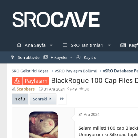
Ana Sayfa
SRO Tanıtımları
Keşf
Son aktivite
Hikayeler
Kayıt ol
SRO Geliştirici Köşesi
vSRO Paylaşım Bölümü
vSRO Database Pa
BlackRogue 100 Cap Files 
Paylaşım
K
B
C
G
Scabbers_
31 Ara 2024
49
3K
o
a
e
ö
Son
1 of 3
Sonraki
n
ş
v
r
b
l
a
ü
u
a
p
n
31 Ara 2024
y
n
l
t
u
g
a
ü
b
ı
r
Selam millet! 100 cap Black
l
a
ç
e
Umuyorum ki Silkroad toplulu