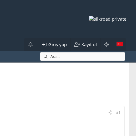
Giriş yap
Kayıt ol
#1