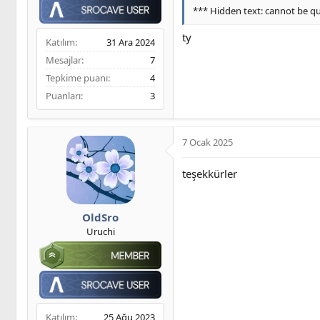
*** Hidden text: cannot be q
ty
Katılım
31 Ara 2024
Mesajlar
7
Tepkime puanı
4
Puanları
3
7 Ocak 2025
teşekkürler
OldSro
Uruchi
Katılım
25 Ağu 2023