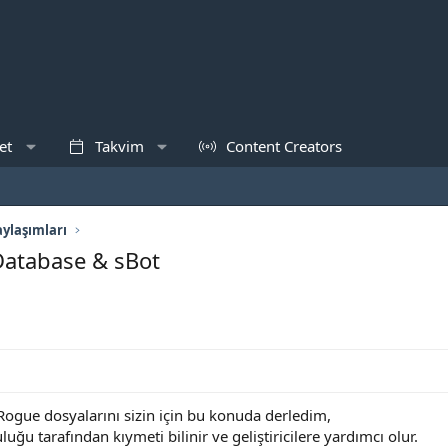
et
Takvim
Content Creators
ylaşımları
Database & sBot
Rogue dosyalarını sizin için bu konuda derledim,
ğu tarafından kıymeti bilinir ve geliştiricilere yardımcı olur.