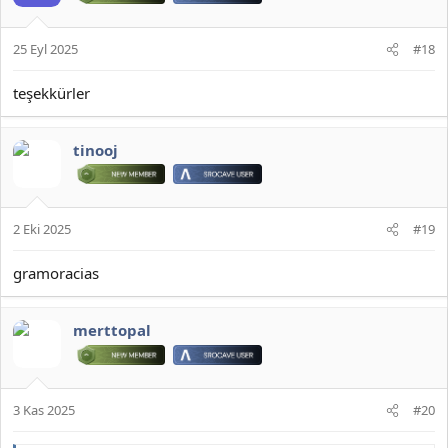
25 Eyl 2025
#18
teşekkürler
tinooj
2 Eki 2025
#19
gramoracias
merttopal
3 Kas 2025
#20