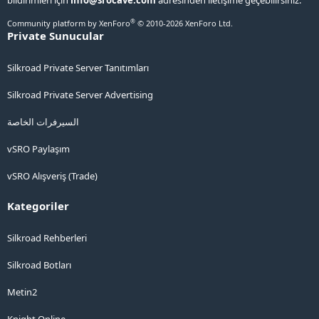
bildirimleri için
info@srocave.com
adresinden iletişime geçebilirsiniz.
®
Community platform by XenForo
© 2010-2026 XenForo Ltd.
Private Sunucular
Silkroad Private Server Tanıtımları
Silkroad Private Server Advertising
السيرفرات الخاصة
vSRO Paylaşım
vSRO Alışveriş (Trade)
Kategoriler
Silkroad Rehberleri
Silkroad Botları
Metin2