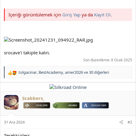
İçeriği görüntülemek için
Giriş Yap
ya da
Kayıt Ol
.
srocave'i takipte kalın.
Son düzenleme:
8 Ocak 2025
tolgacinar
,
BestAcademy
,
amer2026
ve 30 diğerleri
T
e
p
k
i
Scabbers_
l
e
r
:
31 Ara 2024
#2
Teşekkürlerr