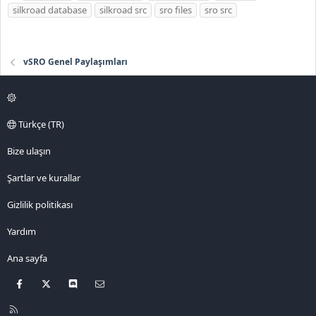
t
silkroad database
silkroad src
sro files
sro src
i
k
e
vSRO Genel Paylaşımları
t
l
e
r
Türkçe (TR)
Bize ulaşın
Şartlar ve kurallar
Gizlilik politikası
Yardım
Ana sayfa
Facebook
X
Discord
Bize ulaşın
R