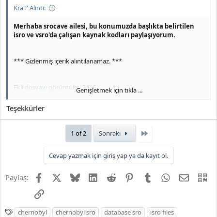
KraT' Alıntı:
Merhaba srocave ailesi, bu konumuzda başlıkta belirtilen
isro ve vsro'da çalışan kaynak kodları paylaşıyorum.
*** Gizlenmiş içerik alıntılanamaz. ***
Ekli dosyayı görüntüle 13116
Genişletmek için tıkla ...
srocave'i takipte kalın.
Teşekkürler
Son
1 of 2
Sonraki
Cevap yazmak için giriş yap ya da kayıt ol.
Facebook
X
Bluesky
LinkedIn
Reddit
Pinterest
Tumblr
WhatsApp
E-posta
QR
Paylaş:
Link
E
chernobyl
chernobyl sro
database sro
isro files