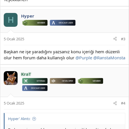
Hyper
H
5 Ocak 2025
#3
Başkan ne işe yaradığını yazsanız konu içeriği hem düzenli
olur hem forum daha kullanışlı olur
@Purple
@RanstaMonsta
KraT
5 Ocak 2025
#4
Hyper' Alıntı: