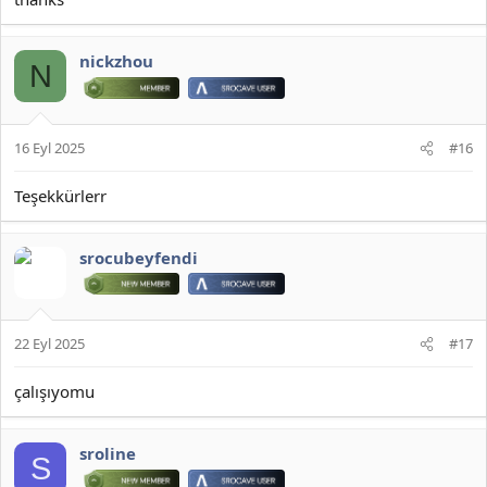
nickzhou
N
16 Eyl 2025
#16
Teşekkürlerr
srocubeyfendi
22 Eyl 2025
#17
çalışıyomu
sroline
S