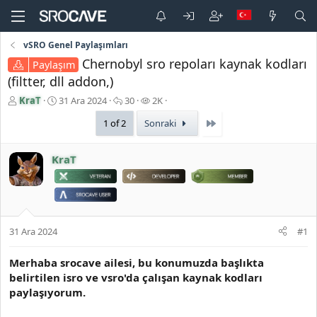
vSRO Genel Paylaşımları
Chernobyl sro repoları kaynak kodları
Paylaşım
(filtter, dll addon,)
K
B
C
G
KraT
31 Ara 2024
30
2K
o
a
e
ö
Son
1 of 2
Sonraki
n
ş
v
r
b
l
a
ü
u
a
p
n
KraT
y
n
l
t
u
g
a
ü
b
ı
r
l
a
ç
e
ş
t
m
l
a
e
31 Ara 2024
#1
a
r
t
i
Merhaba srocave ailesi, bu konumuzda başlıkta
a
h
belirtilen isro ve vsro'da çalışan kaynak kodları
n
i
paylaşıyorum.