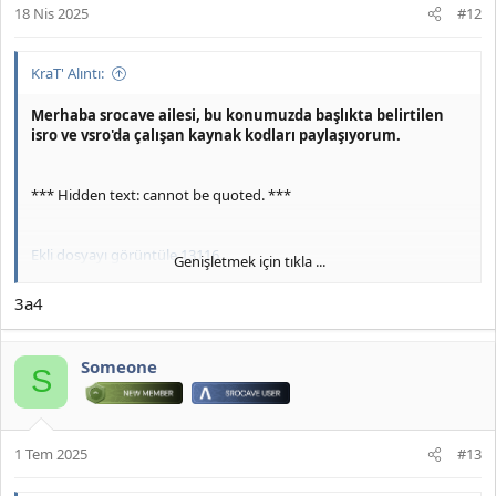
18 Nis 2025
#12
KraT' Alıntı:
Merhaba srocave ailesi, bu konumuzda başlıkta belirtilen
isro ve vsro'da çalışan kaynak kodları paylaşıyorum.
*** Hidden text: cannot be quoted. ***
Ekli dosyayı görüntüle 13116
Genişletmek için tıkla ...
srocave'i takipte kalın.
3a4
Someone
S
1 Tem 2025
#13