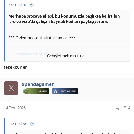
KraT' Alıntı:
Merhaba srocave ailesi, bu konumuzda başlıkta belirtilen
isro ve vsro'da çalışan kaynak kodları paylaşıyorum.
*** Gizlenmiş içerik alıntılanamaz. ***
Ekli dosyayı görüntüle 13116
Genişletmek için tıkla ...
srocave'i takipte kalın.
teşekkürler
xpandagamer
X
14 Tem 2025
#14
KraT' Alıntı: