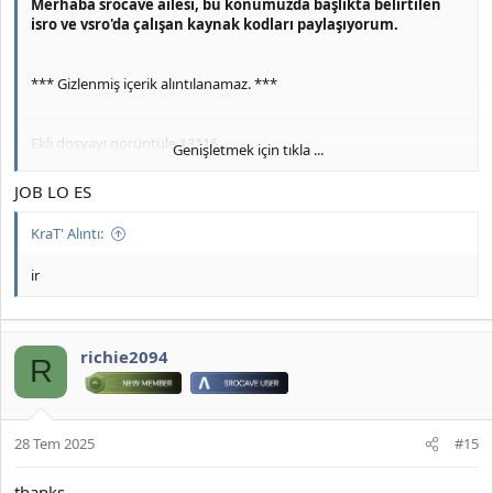
Merhaba srocave ailesi, bu konumuzda başlıkta belirtilen
isro ve vsro'da çalışan kaynak kodları paylaşıyorum.
*** Gizlenmiş içerik alıntılanamaz. ***
Ekli dosyayı görüntüle 13116
Genişletmek için tıkla ...
Estén atentos a Srocave
JOB LO ES
KraT' Alıntı:
ir
richie2094
R
28 Tem 2025
#15
thanks