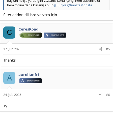
Başkan ne işe yaradığını yazsanız konu içeriği hem düzenli olur
hem forum daha kullanışlı olur
@Purple
@RanstaMonsta
filter addon dll isro ve vsro için
CeresRoad
C
17 Şub 2025
#5
Thanks
aurelianfri
A
24 Şub 2025
#6
Ty