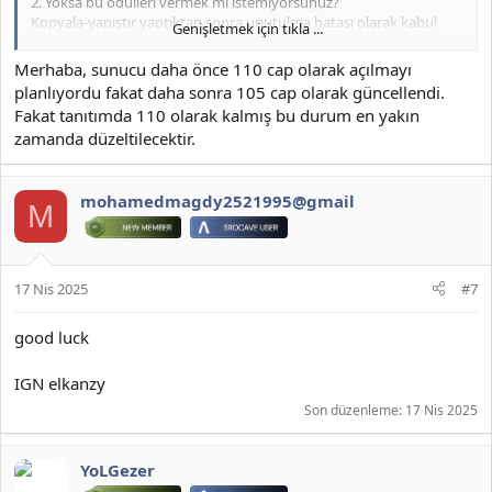
2. Yoksa bu ödülleri vermek mi istemiyorsunuz?
Kopyala-yapıştır yaptıktan sonra unutulma hatası olarak kabul
Genişletmek için tıkla ...
ediyor; Zamanla düzeltileceğini umuyorum.
Oyuncunuz bol, kazancınız dailm olsun.
Merhaba, sunucu daha önce 110 cap olarak açılmayı
Sevgilerle...
planlıyordu fakat daha sonra 105 cap olarak güncellendi.
Fakat tanıtımda 110 olarak kalmış bu durum en yakın
zamanda düzeltilecektir.
mohamedmagdy2521995@gmail
M
17 Nis 2025
#7
good luck
IGN elkanzy
Son düzenleme:
17 Nis 2025
YoLGezer