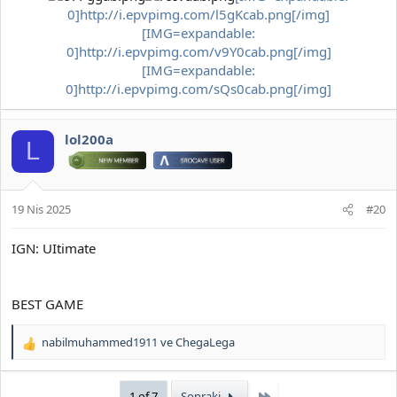
0]http://i.epvpimg.com/l5gKcab.png[/img]
[IMG=expandable:
0]http://i.epvpimg.com/v9Y0cab.png[/img]
[IMG=expandable:
0]http://i.epvpimg.com/sQs0cab.png[/img]
lol200a
L
19 Nis 2025
#20
IGN: UItimate
BEST GAME
nabilmuhammed1911
ve
ChegaLega
T
e
p
Son
1 of 7
Sonraki
k