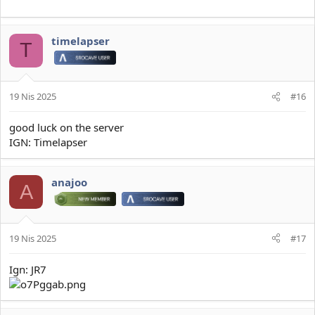
timelapser
T
19 Nis 2025
#16
good luck on the server
IGN: Timelapser
anajoo
A
19 Nis 2025
#17
Ign: JR7