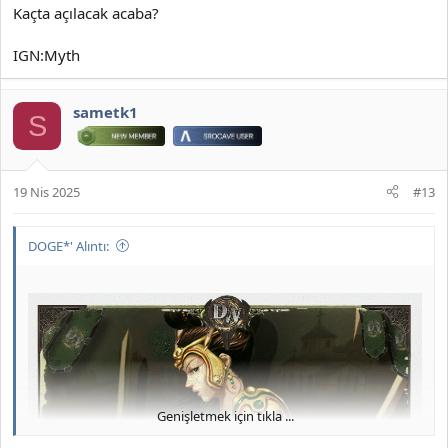
Kaçta açılacak acaba?
IGN:Myth
sametk1
S
19 Nis 2025
#13
DOGE*' Alıntı:
Genişletmek için tıkla ...