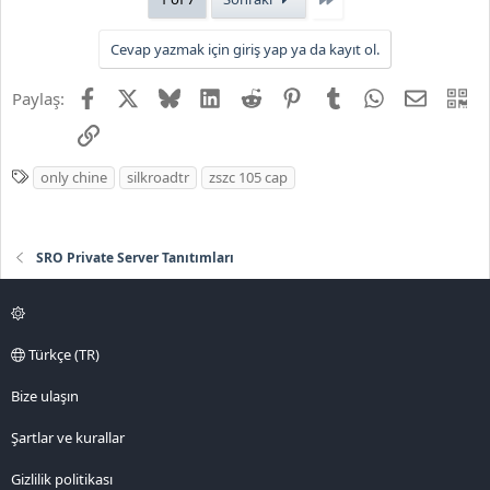
i
l
Cevap yazmak için giriş yap ya da kayıt ol.
e
r
Facebook
X
Bluesky
LinkedIn
Reddit
Pinterest
Tumblr
WhatsApp
E-posta
QR
Paylaş:
:
Link
E
only chine
silkroadtr
zszc 105 cap
t
i
k
SRO Private Server Tanıtımları
e
t
l
e
Türkçe (TR)
r
Bize ulaşın
Şartlar ve kurallar
Gizlilik politikası