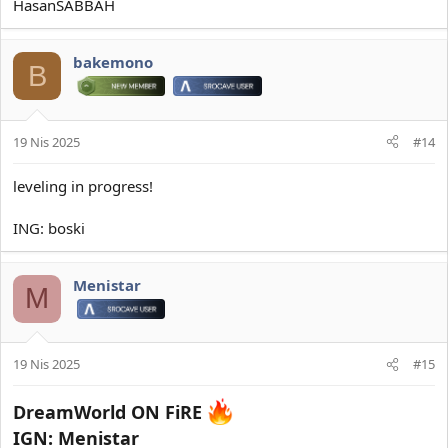
HasanSABBAH
bakemono
B
19 Nis 2025
#14
leveling in progress!
ING: boski
Menistar
M
19 Nis 2025
#15
DreamWorld ON FiRE
IGN: Menistar​