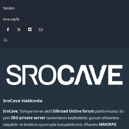
Yardım
Ana sayfa
Facebook
X
Discord
Bize ulaşın
R
S
S
SroCave Hakkında
SroCave
, Türkiye'nin en aktif
Silkroad Online forum
platformudur. En
yeni
SRO private server
tanıtımlarını keşfedebilir, güncel rehberlere
ulaşabilir ve binlerce oyuncuyla buluşabilirsiniz. Efsanevi
MMORPG