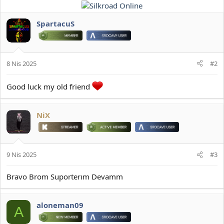
p
k
i
SpartacuS
l
e
r
:
8 Nis 2025
#2
Good luck my old friend
NiX
9 Nis 2025
#3
Bravo Brom Suporterım Devamm
aloneman09
A