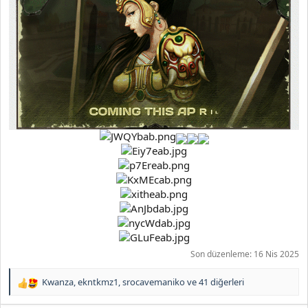
Son düzenleme:
16 Nis 2025
Kwanza
,
ekntkmz1
,
srocavemaniko
ve 41 diğerleri
T
e