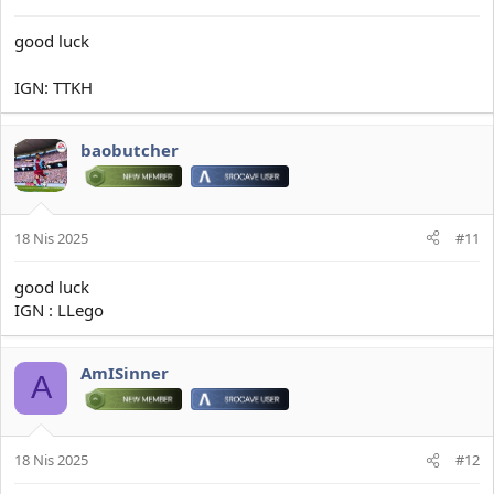
good luck
IGN: TTKH
baobutcher
18 Nis 2025
#11
good luck
IGN : LLego
AmISinner
A
18 Nis 2025
#12