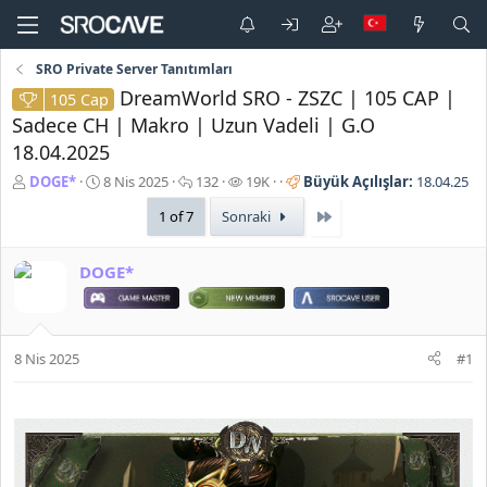
SRO Private Server Tanıtımları
DreamWorld SRO - ZSZC | 105 CAP |
105 Cap
Sadece CH | Makro | Uzun Vadeli | G.O
18.04.2025
K
B
C
G
DOGE*
8 Nis 2025
132
19K
Büyük Açılışlar:
18.04.25
o
a
e
ö
Son
1 of 7
Sonraki
n
ş
v
r
b
l
a
ü
u
a
p
n
DOGE*
y
n
l
t
u
g
a
ü
b
ı
r
l
a
ç
e
ş
t
m
8 Nis 2025
#1
l
a
e
a
r
t
i
a
h
n
i