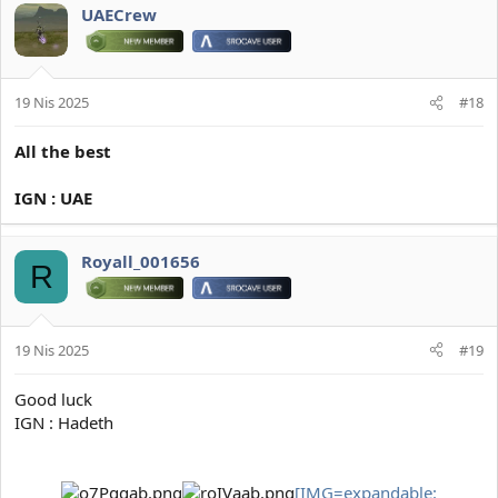
UAECrew
19 Nis 2025
#18
All the best
IGN : UAE
Royall_001656
R
19 Nis 2025
#19
Good luck
IGN : Hadeth
[IMG=expandable: