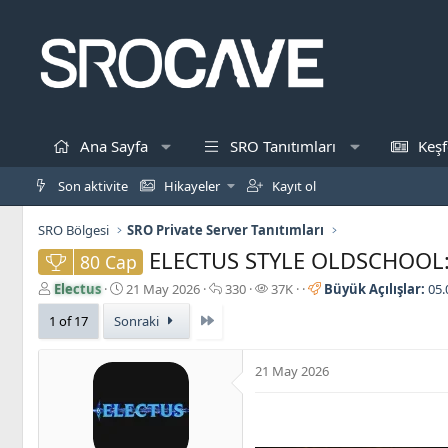
Ana Sayfa
SRO Tanıtımları
Keşf
Son aktivite
Hikayeler
Kayıt ol
SRO Bölgesi
SRO Private Server Tanıtımları
ELECTUS STYLE OLDSCHOOL: 
80 Cap
K
B
C
G
Electus
21 May 2026
330
37K
Büyük Açılışlar:
05.
o
a
e
ö
Son
1 of 17
Sonraki
n
ş
v
r
b
l
a
ü
u
a
p
n
21 May 2026
y
n
l
t
u
g
a
ü
b
ı
r
l
a
ç
e