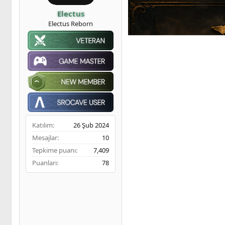
ş
t
m
l
a
e
Electus
a
r
Electus Reborn
t
i
a
h
n
i
Katılım
26 Şub 2024
Mesajlar
10
Tepkime puanı
7,409
Puanları
78