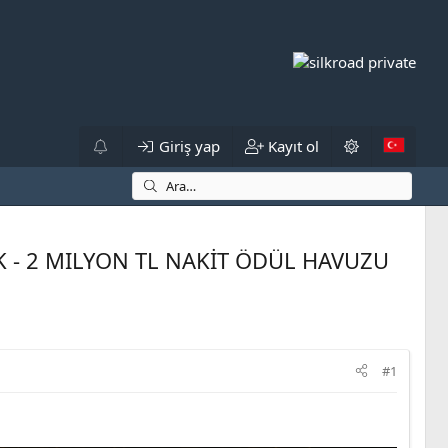
Giriş yap
Kayıt ol
K - 2 MILYON TL NAKİT ÖDÜL HAVUZU
#1