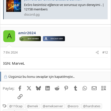
ExSro kesintisiz eğlence ve sorunsuz oyun deneyimi . |
12158 members
discord.gg
amir2024
A
7 Eki 2024
#12
IGN: MarveL
Üzgünüz bu konu cevaplar için kapatılmıştır...
Facebook
X
Bluesky
LinkedIn
Reddit
Pinterest
Tumblr
WhatsApp
E-posta
QR
Paylaş:
Link
E
@110cap
@emek
@emekserver
@exsro
@hardrates
t