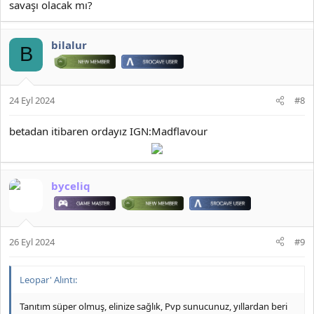
savaşı olacak mı?
bilalur
B
24 Eyl 2024
#8
betadan itibaren ordayız IGN:Madflavour
byceliq
26 Eyl 2024
#9
Leopar' Alıntı:
Tanıtım süper olmuş, elinize sağlık, Pvp sunucunuz, yıllardan beri