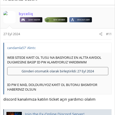
byceliq
27 Eyl 2024
#11
candamla57' Alıntı:
WEB SITEDE KAYIT OL TUSU NA BASIYORUZ EN ALTTA KAYDOL
DUGMESINE BASIP ID PW ALAMIYORUZ YARDIMMM
Gönderi otomatik olarak birleştirildi:
27 Eyl 2024
ID PW E MAİL DOLDURUYOZ KAYIT OL BUTONU BASMIYOR
HABERINIZ OLSUN
discord kanalımıza katılın ticket açın yardımcı olalım
Join the Ex-Online Discord Server!