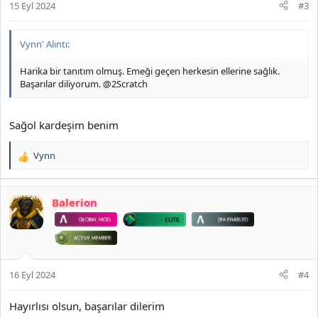
15 Eyl 2024
#3
:
Vynn' Alıntı:
Harika bir tanıtım olmuş. Emeği geçen herkesin ellerine sağlık.
Başarılar diliyorum. @2Scratch
Sağol kardeşim benim
Vynn
T
e
p
k
Balerion
i
l
e
r
:
16 Eyl 2024
#4
Hayırlısı olsun, başarılar dilerim