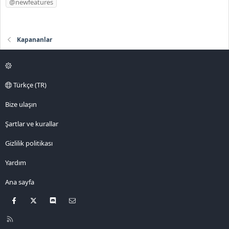
@newfeatures
i
k
e
Kapananlar
t
l
e
r
Türkçe (TR)
Bize ulaşın
Şartlar ve kurallar
Gizlilik politikası
Yardım
Ana sayfa
Facebook
X
Discord
Bize ulaşın
R
S