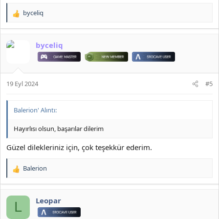
byceliq
T
e
p
k
byceliq
i
l
e
r
19 Eyl 2024
#5
:
Balerion' Alıntı:
Hayırlısı olsun, başarılar dilerim
Güzel dilekleriniz için, çok teşekkür ederim.
Balerion
T
e
p
k
Leopar
L
i
l