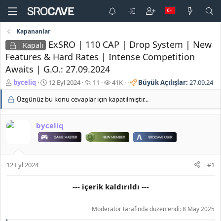
Kapananlar
ExSRO | 110 CAP | Drop System | New
Kapalı
Features & Hard Rates | Intense Competition
Awaits | G.O.: 27.09.2024
K
B
C
G
byceliq
12 Eyl 2024
11
41K
Büyük Açılışlar:
27.09.24
o
a
e
ö
Üzgünüz bu konu cevaplar için kapatılmıştır...
n
ş
v
r
b
l
a
ü
u
a
p
n
byceliq
y
n
l
t
u
g
a
ü
b
ı
r
l
a
ç
e
ş
t
m
12 Eyl 2024
#1
l
a
e
a
r
--- içerik kaldırıldı ---
t
i
a
h
n
i
Moderatör tarafında düzenlendi:
8 May 2025