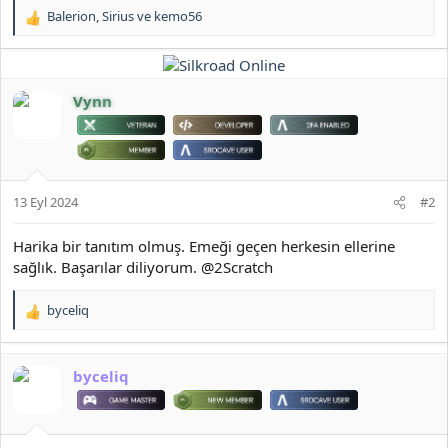
Balerion
,
Sirius
ve
kemo56
T
e
p
k
i
Vynn
l
e
r
:
13 Eyl 2024
#2
Harika bir tanıtım olmuş. Emeği geçen herkesin ellerine
sağlık. Başarılar diliyorum. @2Scratch
byceliq
T
e
p
k
byceliq
i
l
e
r