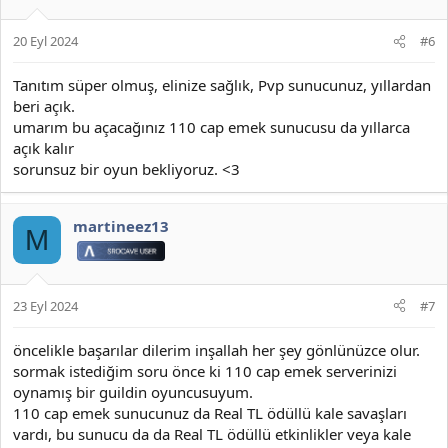
e
r
20 Eyl 2024
#6
:
Tanıtım süper olmuş, elinize sağlık, Pvp sunucunuz, yıllardan
beri açık.
umarım bu açacağınız 110 cap emek sunucusu da yıllarca
açık kalır
sorunsuz bir oyun bekliyoruz. <3
martineez13
M
23 Eyl 2024
#7
öncelikle başarılar dilerim inşallah her şey gönlünüzce olur.
sormak istediğim soru önce ki 110 cap emek serverinizi
oynamış bir guildin oyuncusuyum.
110 cap emek sunucunuz da Real TL ödüllü kale savaşları
vardı, bu sunucu da da Real TL ödüllü etkinlikler veya kale