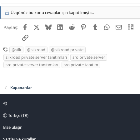
e
p
k
Üzgünüz bu konu cevaplar için kapatılmıştır...
i
l
Facebook
X
Bluesky
LinkedIn
Reddit
Pinterest
Tumblr
WhatsApp
E-posta
QR
Paylaş:
e
r
Link
:
E
@silk
@silkroad
@silkroad private
t
silkroad private server tanıtımları
sro private server
i
sro private server tanıtımları
sro private tanıtım
k
e
t
Kapananlar
l
e
r
Türkçe (TR)
Bize ulaşın
Şartlar ve kurallar