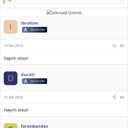
T
e
p
k
i
ibrahim
I
l
e
r
:
15 Nis 2023
#2
hayırlı olsun
ducati
D
15 Nis 2023
#3
Hayırlı olsun
forelsketdev