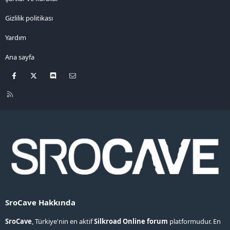
Gizlilik politikası
Yardım
Ana sayfa
Facebook
X
Discord
Bize ulaşın
R
S
S
SroCave Hakkında
SroCave
, Türkiye'nin en aktif
Silkroad Online forum
platformudur. En