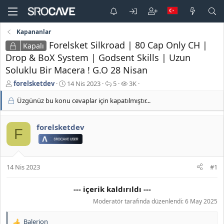
Kapananlar
Forelsket Silkroad | 80 Cap Only CH |
Kapalı
Drop & BoX System | Godsent Skills | Uzun
Soluklu Bir Macera ! G.O 28 Nisan
K
B
C
G
forelsketdev
14 Nis 2023
5
3K
o
a
e
ö
Üzgünüz bu konu cevaplar için kapatılmıştır...
n
ş
v
r
b
l
a
ü
u
a
p
n
forelsketdev
y
n
l
t
F
u
g
a
ü
b
ı
r
l
a
ç
e
ş
t
m
14 Nis 2023
#1
l
a
e
a
r
--- içerik kaldırıldı ---
t
i
a
h
Moderatör tarafında düzenlendi:
6 May 2025
n
i
Balerion