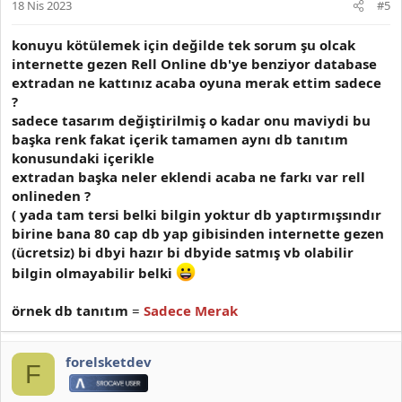
18 Nis 2023
#5
konuyu kötülemek için değilde tek sorum şu olcak
internette gezen Rell Online db'ye benziyor database
extradan ne kattınız acaba oyuna merak ettim sadece
?
sadece tasarım değiştirilmiş o kadar onu maviydi bu
başka renk fakat içerik tamamen aynı db tanıtım
konusundaki içerikle
extradan başka neler eklendi acaba ne farkı var rell
onlineden ?
( yada tam tersi belki bilgin yoktur db yaptırmışsındır
birine bana 80 cap db yap gibisinden internette gezen
(ücretsiz) bi dbyi hazır bi dbyide satmış vb olabilir
bilgin olmayabilir belki
örnek db tanıtım
=
Sadece Merak
forelsketdev
F