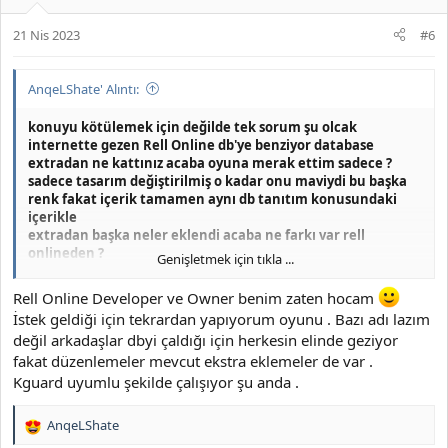
21 Nis 2023
#6
AnqeLShate' Alıntı:
konuyu kötülemek için değilde tek sorum şu olcak
internette gezen Rell Online db'ye benziyor database
extradan ne kattınız acaba oyuna merak ettim sadece ?
sadece tasarım değiştirilmiş o kadar onu maviydi bu başka
renk fakat içerik tamamen aynı db tanıtım konusundaki
içerikle
extradan başka neler eklendi acaba ne farkı var rell
onlineden ?
Genişletmek için tıkla ...
( yada tam tersi belki bilgin yoktur db yaptırmışsındır birine
bana 80 cap db yap gibisinden internette gezen (ücretsiz) bi
Rell Online Developer ve Owner benim zaten hocam
dbyi hazır bi dbyide satmış vb olabilir bilgin olmayabilir belki
İstek geldiği için tekrardan yapıyorum oyunu . Bazı adı lazım
değil arkadaşlar dbyi çaldığı için herkesin elinde geziyor
fakat düzenlemeler mevcut ekstra eklemeler de var .
örnek db tanıtım
=
Sadece Merak
Kguard uyumlu şekilde çalışıyor şu anda .
AnqeLShate
T