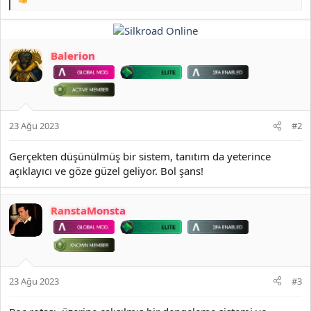
T
e
p
k
i
Balerion
l
e
r
:
23 Ağu 2023
#2
Gerçekten düşünülmüş bir sistem, tanıtım da yeterince
açıklayıcı ve göze güzel geliyor. Bol şans!
RanstaMonsta
23 Ağu 2023
#3