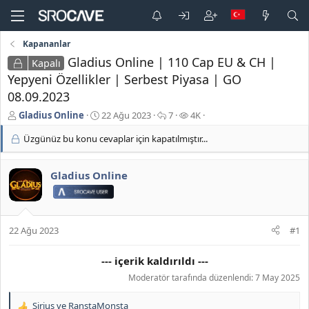
Kapananlar
Gladius Online | 110 Cap EU & CH |
Kapalı
Yepyeni Özellikler | Serbest Piyasa | GO
08.09.2023
K
B
C
G
Gladius Online
22 Ağu 2023
7
4K
o
a
e
ö
Üzgünüz bu konu cevaplar için kapatılmıştır...
n
ş
v
r
b
l
a
ü
u
a
p
n
Gladius Online
y
n
l
t
u
g
a
ü
b
ı
r
l
a
ç
e
ş
t
m
22 Ağu 2023
#1
l
a
e
a
r
--- içerik kaldırıldı ---
t
i
a
h
Moderatör tarafında düzenlendi:
7 May 2025
n
i
Sirius
ve
RanstaMonsta