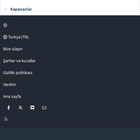
l
e
Kapananlar
r
Türkçe (TR)
Bize ulaşın
Şartlar ve kurallar
Gizlilik politikası
Yardım
Ana sayfa
Facebook
X
Discord
Bize ulaşın
R
S
S