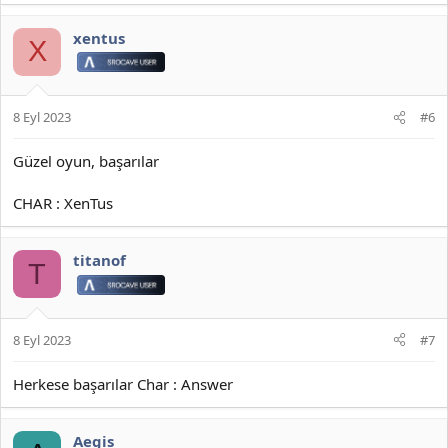
xentus
X
8 Eyl 2023
#6
Güzel oyun, başarılar
CHAR : XenTus
titanof
T
8 Eyl 2023
#7
Herkese başarılar Char : Answer
Aegis