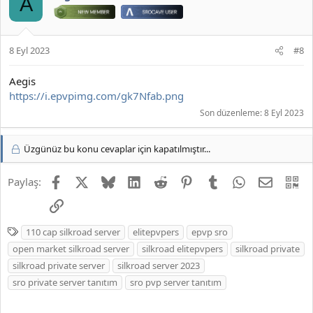
A
8 Eyl 2023
#8
Aegis
https://i.epvpimg.com/gk7Nfab.png
Son düzenleme:
8 Eyl 2023
Üzgünüz bu konu cevaplar için kapatılmıştır...
Facebook
X
Bluesky
LinkedIn
Reddit
Pinterest
Tumblr
WhatsApp
E-posta
QR
Paylaş:
Link
E
110 cap silkroad server
elitepvpers
epvp sro
t
open market silkroad server
silkroad elitepvpers
silkroad private
i
silkroad private server
silkroad server 2023
k
sro private server tanıtım
sro pvp server tanıtım
e
t