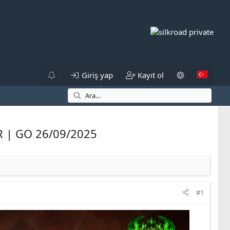
Giriş yap
Kayıt ol
ER | GO 26/09/2025
#1