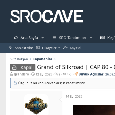
Ana Sayfa
SRO Tanıtımları
Keşf
Son aktivite
Hikayeler
Kayıt ol
SRO Bölgesi
Kapananlar
Grand of Silkroad | CAP 80 
Kapalı
K
B
C
G
grandsro
12 Eyl 2025
9
4K
Büyük Açılışlar:
26.09.
o
a
e
ö
Üzgünüz bu konu cevaplar için kapatılmıştır...
n
ş
v
r
b
l
a
ü
u
a
p
n
14 Eyl 2025
y
n
l
t
u
g
a
ü
b
ı
r
l
a
ç
e