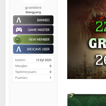
ş
t
m
l
a
e
grandsro
a
r
Mangyang
t
i
a
h
n
i
Katılım
12 Eyl 2025
Mesajlar
6
Tepkime puanı
0
Puanları
1