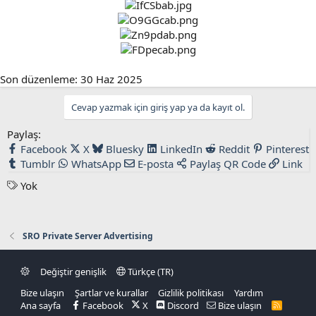
Son düzenleme:
30 Haz 2025
Cevap yazmak için giriş yap ya da kayıt ol.
Paylaş:
Facebook
X
Bluesky
LinkedIn
Reddit
Pinterest
Tumblr
WhatsApp
E-posta
Paylaş
QR Code
Link
E
Yok
t
i
k
SRO Private Server Advertising
e
t
Değiştir genişlik
Türkçe (TR)
l
e
Bize ulaşın
Şartlar ve kurallar
Gizlilik politikası
Yardım
r
Ana sayfa
Facebook
X
Discord
Bize ulaşın
R
S