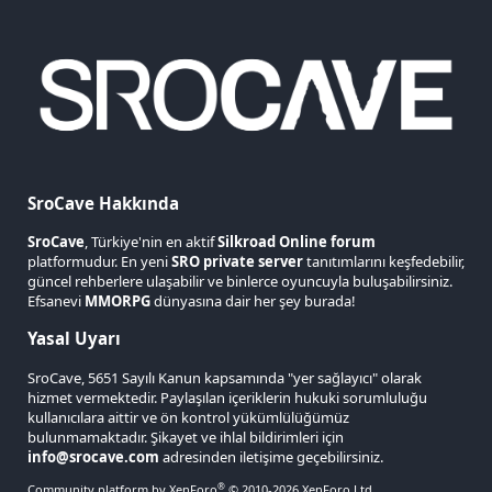
S
SroCave Hakkında
SroCave
, Türkiye'nin en aktif
Silkroad Online forum
platformudur. En yeni
SRO private server
tanıtımlarını keşfedebilir,
güncel rehberlere ulaşabilir ve binlerce oyuncuyla buluşabilirsiniz.
Efsanevi
MMORPG
dünyasına dair her şey burada!
Yasal Uyarı
SroCave, 5651 Sayılı Kanun kapsamında "yer sağlayıcı" olarak
hizmet vermektedir. Paylaşılan içeriklerin hukuki sorumluluğu
kullanıcılara aittir ve ön kontrol yükümlülüğümüz
bulunmamaktadır. Şikayet ve ihlal bildirimleri için
info@srocave.com
adresinden iletişime geçebilirsiniz.
®
Community platform by XenForo
© 2010-2026 XenForo Ltd.