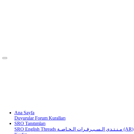
Ana Sayfa
Duyurular
Forum Kuralları
SRO Tanıtımları
SRO English Threads
مـنـتـدى الـسـيـرفـرات الـخـاصـة (AR)