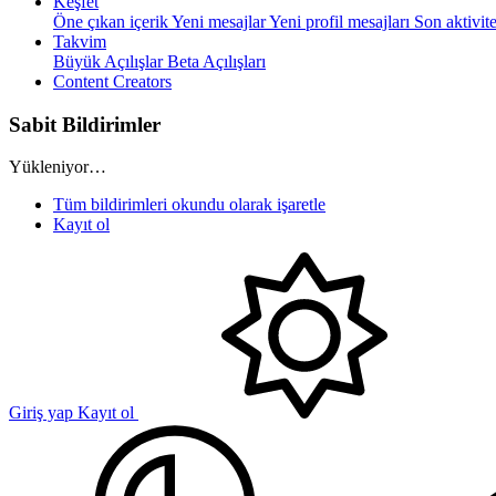
Keşfet
Öne çıkan içerik
Yeni mesajlar
Yeni profil mesajları
Son aktivite
Takvim
Büyük Açılışlar
Beta Açılışları
Content Creators
Sabit Bildirimler
Yükleniyor…
Tüm bildirimleri okundu olarak işaretle
Kayıt ol
Giriş yap
Kayıt ol