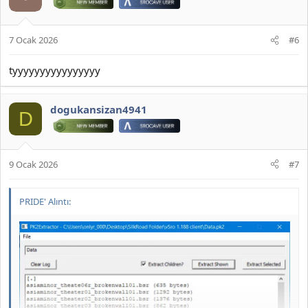
7 Ocak 2026
#6
tyyyyyyyyyyyyyyyy
JOYMAX PK2 EXTRACTOR ÇIKARTICI
dogukansizan4941
D
2026 DOWNLOAD İNDİR:
*** Gizlenmiş içerik alıntılanamaz. ***
9 Ocak 2026
#7
PRIDE' Alıntı: