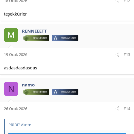
18 Ocak 2026
#12
teşekkürler
JOYMAX PK2 EXTRACTOR ÇIKARTICI
RENNEEETT
2026 DOWNLOAD İNDİR:
*** Gizlenmiş içerik alıntılanamaz. ***
19 Ocak 2026
#13
asdasdasdasdas
namo
N
26 Ocak 2026
#14
PRIDE' Alıntı: