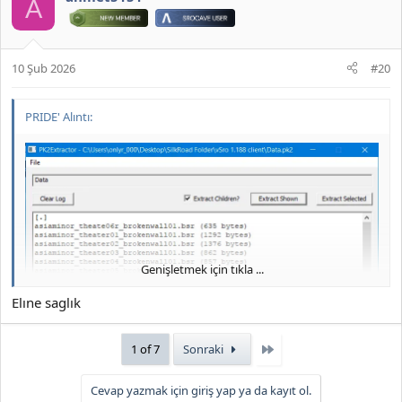
A
10 Şub 2026
#20
PRIDE' Alıntı:
JOYMAX PK2 EXTRACTOR ÇIKARTICI
2026 DOWNLOAD İNDİR:
*** Hidden text: cannot be quoted. ***
Genişletmek için tıkla ...
Elıne saglık
Son
1 of 7
Sonraki
Cevap yazmak için giriş yap ya da kayıt ol.