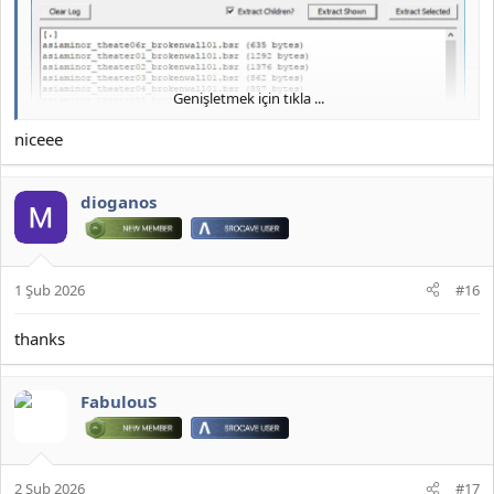
*** Gizlenmiş içerik alıntılanamaz. ***
Genişletmek için tıkla ...
niceee
dioganos
1 Şub 2026
#16
thanks
JOYMAX PK2 EXTRACTOR ÇIKARTICI
FabulouS
2026 DOWNLOAD İNDİR:
*** Gizlenmiş içerik alıntılanamaz. ***
2 Şub 2026
#17