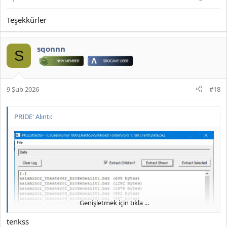
Teşekkürler
sqonnn
S
9 Şub 2026
#18
PRIDE' Alıntı:
Genişletmek için tıkla ...
tenkss