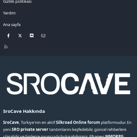
Gizlilik politikası
Yardım
Ana sayfa
Facebook
X
Discord
Bize ulaşın
R
S
S
SroCave Hakkında
SroCave
, Türkiye'nin en aktif
Silkroad Online forum
platformudur. En
yeni
SRO private server
tanıtımlarını keşfedebilir, güncel rehberlere
ulaşabilir ve binlerce oyuncuyla buluşabilirsiniz. Efsanevi
MMORPG