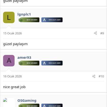
güzel paylaşım
lgnplc1
L
15 Ocak 2026
#9
güzel paylaşım
JOYMAX PK2 EXTRACTOR ÇIKARTICI
amer93
A
2026 DOWNLOAD İNDİR:
*** Gizlenmiş içerik alıntılanamaz. ***
16 Ocak 2026
#10
nice great job
OSGaming