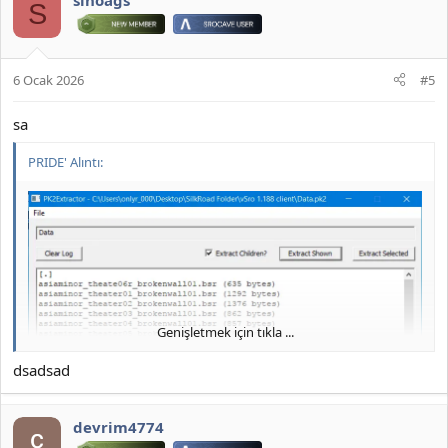
sinoags
S
6 Ocak 2026
#5
sa
PRIDE' Alıntı:
JOYMAX PK2 EXTRACTOR ÇIKARTICI
2026 DOWNLOAD İNDİR:
*** Gizlenmiş içerik alıntılanamaz. ***
Genişletmek için tıkla ...
dsadsad
devrim4774