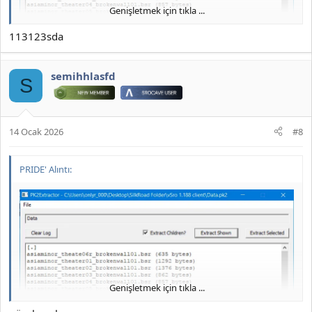
Genişletmek için tıkla ...
113123sda
semihhlasfd
S
14 Ocak 2026
#8
PRIDE' Alıntı:
JOYMAX PK2 EXTRACTOR ÇIKARTICI
2026 DOWNLOAD İNDİR:
*** Gizlenmiş içerik alıntılanamaz. ***
Genişletmek için tıkla ...