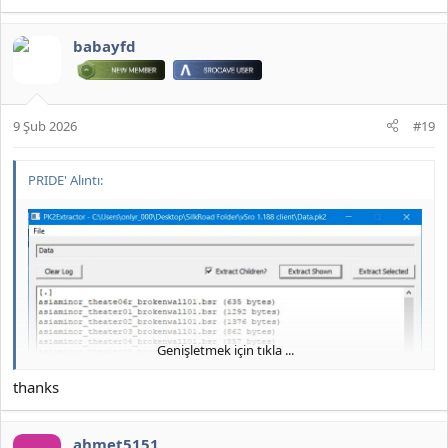
babayfd
9 Şub 2026
#19
PRIDE' Alıntı:
JOYMAX PK2 EXTRACTOR ÇIKARTICI
2026 DOWNLOAD İNDİR:
*** Gizlenmiş içerik alıntılanamaz. ***
Genişletmek için tıkla ...
thanks
ahmet5151