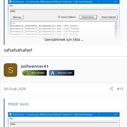
Genişletmek için tıkla ...
safsafsafsafasf
sollwenter41
S
28 Ocak 2026
#15
PRIDE' Alıntı:
JOYMAX PK2 EXTRACTOR ÇIKARTICI
2026 DOWNLOAD İNDİR: