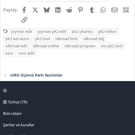
Facebook
X
Bluesky
LinkedIn
Reddit
Pinterest
Tumblr
WhatsApp
E-posta
QR
Paylaş:
Link
E
joymax edit
joymax pk2 edit
pk2 çıkartıcı
pk2 editor
t
JOYMAX PK2 EXTRACTOR ÇIKARTICI
pk2 extractor
pk2 tool
silkroad bmt
silkroad ddj
i
silkroad edit
silkroad online
silkroad program
sro pk2 tool
2026 DOWNLOAD İNDİR:
k
vsro
vsro edit
e
*** Gizlenmiş içerik alıntılanamaz. ***
t
l
e
vSRO Üçüncü Parti Yazılımlar
r
Türkçe (TR)
Bize ulaşın
Şartlar ve kurallar