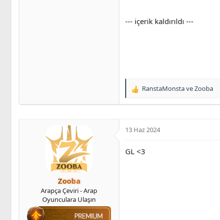
--- içerik kaldırıldı ---
RanstaMonsta
ve
Zooba
T
e
p
k
i
13 Haz 2024
l
e
GL <3
r
:
Zooba
Arapça Çeviri - Arap
Oyunculara Ulaşın