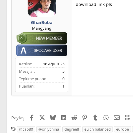
download link pls
GhaiBoba
Mangyang
Katılım
16 Ağu 2025
Mesajlar
5
Tepkime puanı
0
Puanları
1
Facebook
X
Bluesky
LinkedIn
Reddit
Pinterest
Tumblr
WhatsApp
E-post
Paylaş:
E
@cap80
@onlychına
degree8
eu ch balanced
europe