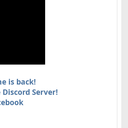
e is back!
 Discord Server!
cebook