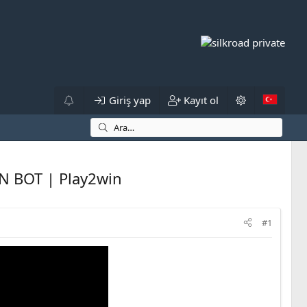
Giriş yap
Kayıt ol
ON BOT | Play2win
#1