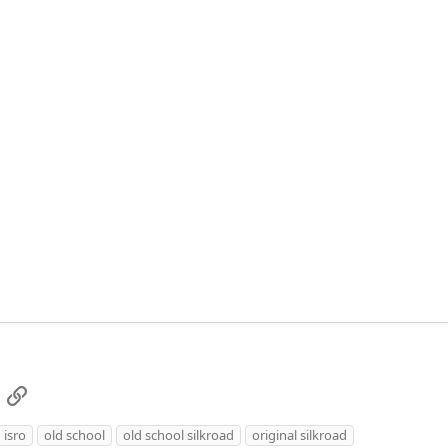
a
QR Code
Link
isro
old school
old school silkroad
original silkroad