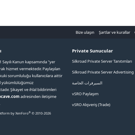
Bize ulaşın
Şartlar ve kurallar
ı
Private Sunucular
Silkroad Private Server Tanıtımları
1 Sayılı Kanun kapsamında "yer
arak hizmet vermektedir. Paylaşılan
Silkroad Private Server Advertising
kuki sorumluluğu kullanıcılara aittir
ol yükümlülüğümüz
السيرفرات الخاصة
ır. Şikayet ve ihlal bildirimleri
vSRO Paylaşım
ocave.com
adresinden iletişime
.
vSRO Alışveriş (Trade)
®
tform by XenForo
© 2010-2026