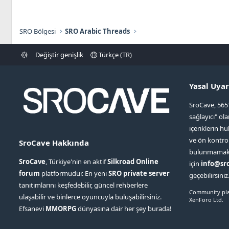
t
i
k
SRO Bölgesi
SRO Arabic Threads
e
t
Değiştir genişlik
Türkçe (TR)
l
e
r
Yasal Uyar
SroCave, 565
sağlayıcı" ol
içeriklerin hu
ve ön kontr
SroCave Hakkında
bulunmamaktad
SroCave
, Türkiye'nin en aktif
Silkroad Online
için
info@sr
forum
platformudur. En yeni
SRO private server
geçebilirsiniz
tanıtımlarını keşfedebilir, güncel rehberlere
Community pla
ulaşabilir ve binlerce oyuncuyla buluşabilirsiniz.
XenForo Ltd.
Efsanevi
MMORPG
dünyasına dair her şey burada!