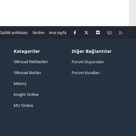
Facebook
X
Discord
Bize ulaşın
R
Gizlilik politikası
Yardım
Ana sayfa
S
S
Kategoriler
Diğer Bağlantılar
Silkroad Rehberleri
Forum Duyuruları
Silkroad Botları
Forum Kuralları
Metin2
Knight Online
MU Online