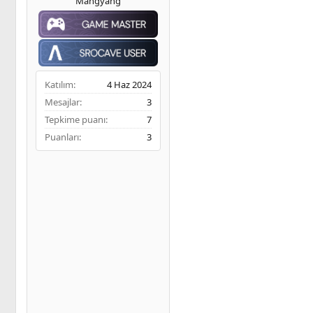
Mangyang
ş
t
m
l
a
e
a
r
t
i
a
h
n
i
Katılım
4 Haz 2024
Mesajlar
3
Tepkime puanı
7
Puanları
3