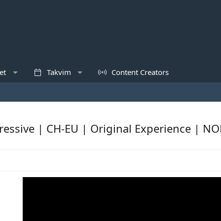
et
Takvim
Content Creators
essive | CH-EU | Original Experience | N