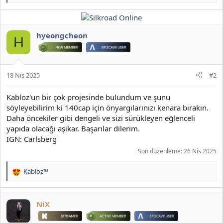
e
p
k
i
hyeongcheon
H
l
e
r
:
18 Nis 2025
#2
Kabloz'un bir çok projesinde bulundum ve şunu
söyleyebilirim ki 140cap için önyargılarınızı kenara bırakın.
Daha öncekiler gibi dengeli ve sizi sürükleyen eğlenceli
yapıda olacağı aşikar. Başarılar dilerim.
IGN: Carlsberg
Son düzenleme:
26 Nis 2025
Kabloz™
T
e
p
k
NiX
i
l