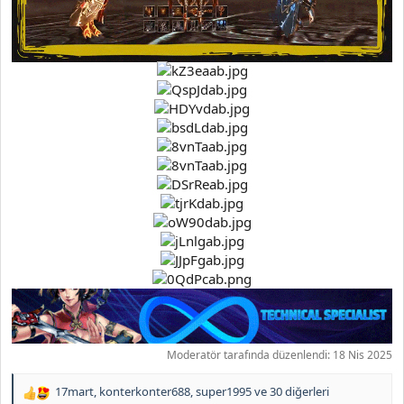
Moderatör tarafında düzenlendi:
18 Nis 2025
17mart
,
konterkonter688
,
super1995
ve 30 diğerleri
T