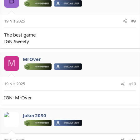
B
19 Nis 2025
#9
The best game
IGN:Sweety
MrOver
M
19 Nis 2025
#10
IGN: MrOver
Joker2030