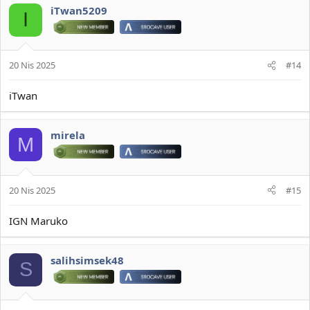
iTwan5209
I
20 Nis 2025
#14
iTwan
mirela
M
20 Nis 2025
#15
IGN Maruko
salihsimsek48
S