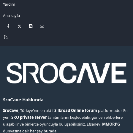
Yardım
Ana sayfa
Facebook
X
Discord
Bize ulaşın
R
S
S
SroCave Hakkında
SroCave
, Türkiye'nin en aktif
Silkroad Online forum
platformudur. En
yeni
SRO private server
tanıtımlarını keşfedebilir, güncel rehberlere
ulaşabilir ve binlerce oyuncuyla buluşabilirsiniz. Efsanevi
MMORPG
dünyasına dair her şey burada!