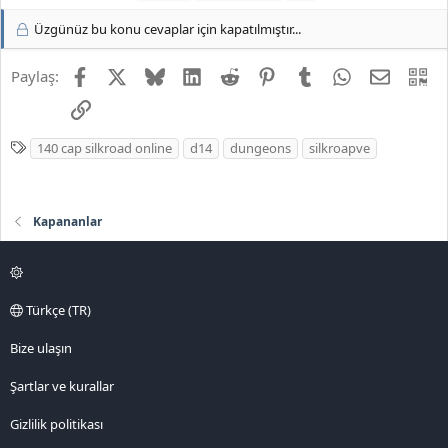
l
Üzgünüz bu konu cevaplar için kapatılmıştır...
e
r
:
Facebook
X
Bluesky
LinkedIn
Reddit
Pinterest
Tumblr
WhatsApp
E-posta
QR
Paylaş:
Link
E
140 cap silkroad online
d14
dungeons
silkroapve
t
i
k
Kapananlar
e
t
l
e
Türkçe (TR)
r
Bize ulaşın
Şartlar ve kurallar
Gizlilik politikası