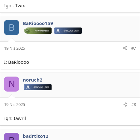
Ign : Twix
BaRioooo159
B
19 Nis 2025
#7
I: BaRioooo
noruch2
N
19 Nis 2025
#8
Ign: tawril
badrtito12