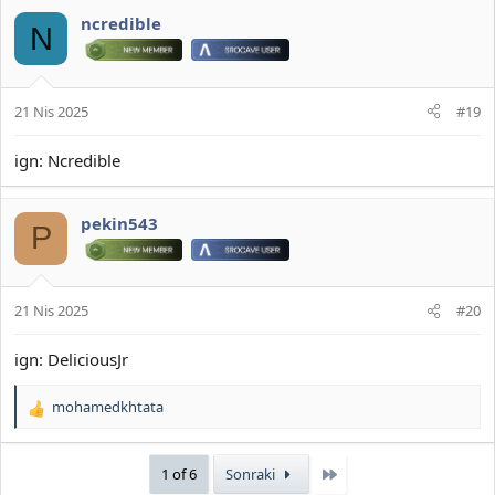
ncredible
N
21 Nis 2025
#19
ign: Ncredible
pekin543
P
21 Nis 2025
#20
ign: DeliciousJr
mohamedkhtata
T
e
p
Son
1 of 6
Sonraki
k
i