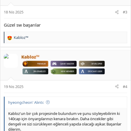
e
r
18 Nis 2025
#3
:
Güzel sw başarılar
Kabloz™
T
e
p
k
Kabloz™
i
l
e
r
:
19 Nis 2025
#4
hyeongcheon' Alıntı:
Kabloz'un bir çok projesinde bulundum ve şunu söyleyebilirim ki
140cap için önyargılarınızı kenara bırakın. Daha öncekiler gibi
dengeli ve sizi sürükleyen eğlenceli yapıda olacağı aşikar. Başarılar
dilerim.