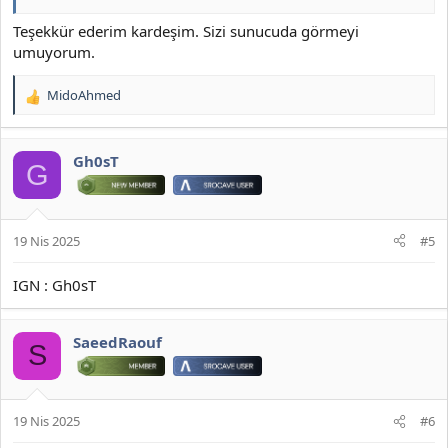
Teşekkür ederim kardeşim. Sizi sunucuda görmeyi
umuyorum.
MidoAhmed
T
e
p
k
Gh0sT
G
i
l
e
r
19 Nis 2025
#5
:
IGN : Gh0sT
SaeedRaouf
S
19 Nis 2025
#6