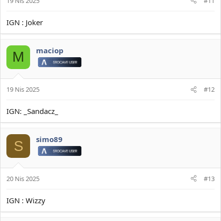
19 Nis 2025
#11
IGN : Joker
maciop
M
19 Nis 2025
#12
IGN: _Sandacz_
simo89
S
20 Nis 2025
#13
IGN : Wizzy