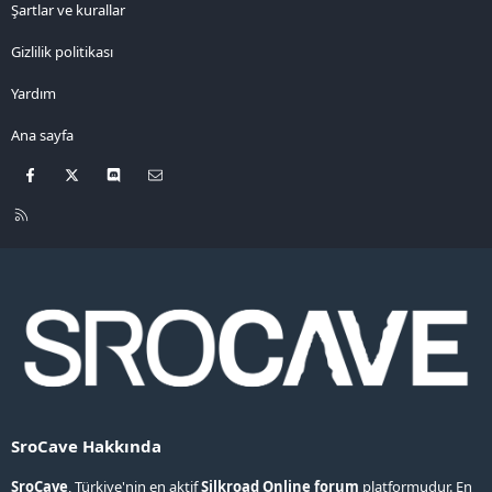
Şartlar ve kurallar
Gizlilik politikası
Yardım
Ana sayfa
Facebook
X
Discord
Bize ulaşın
R
S
S
SroCave Hakkında
SroCave
, Türkiye'nin en aktif
Silkroad Online forum
platformudur. En