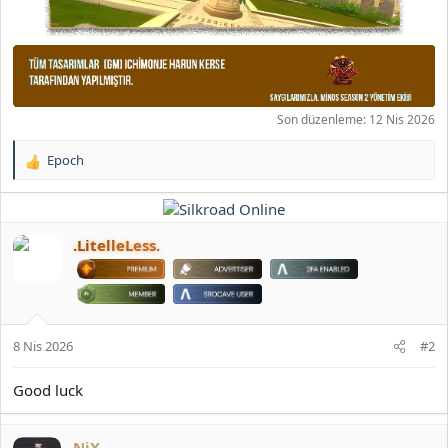
Son düzenleme:
12 Nis 2026
Epoch
T
e
p
k
i
.LitelleLess.
l
e
r
:
8 Nis 2026
#2
Good luck
NiX