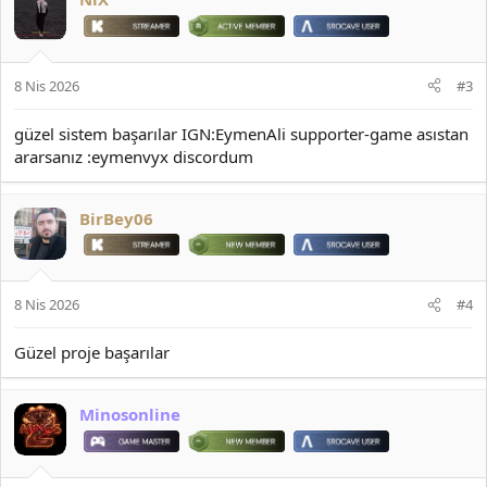
8 Nis 2026
#3
güzel sistem başarılar IGN:EymenAli supporter-game asıstan
ararsanız :eymenvyx discordum
BirBey06
8 Nis 2026
#4
Güzel proje başarılar
Minosonline