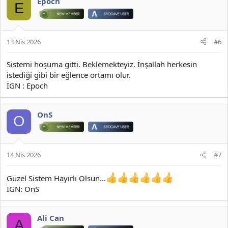
Epoch
E
13 Nis 2026
#6
Sistemi hoşuma gitti. Beklemekteyiz. İnşallah herkesin
istediği gibi bir eğlence ortamı olur.
İGN : Epoch
OnS
O
14 Nis 2026
#7
Güzel Sistem Hayırlı Olsun...
İGN: OnS
Ali Can
A