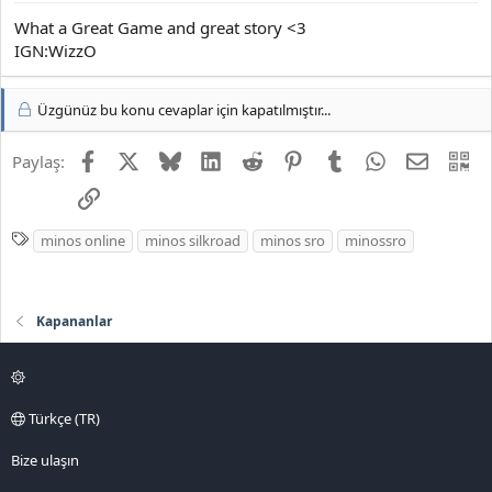
What a Great Game and great story <3
IGN:WizzO
Üzgünüz bu konu cevaplar için kapatılmıştır...
Facebook
X
Bluesky
LinkedIn
Reddit
Pinterest
Tumblr
WhatsApp
E-posta
QR
Paylaş:
Link
E
minos online
minos silkroad
minos sro
minossro
t
i
k
Kapananlar
e
t
l
e
Türkçe (TR)
r
Bize ulaşın