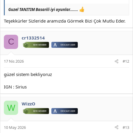
Guzel TANITIM Basarili iyi oyunlar.......
Teşekkürler Sizleride aramızda Görmek Bizi Çok Mutlu Eder.
cr1332514
C
17 Nis 2026
#12
güzel sistem bekliyoruz
IGN : Sirius
WizzO
W
10 May 2026
#13