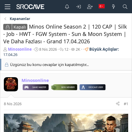
Kapananlar
Minos Online Season 2 | 120 CAP | Silk
Kapalı
- Job - HWT - FGW System - Sun & Moon System |
Ve Daha Fazlası - Grand 17.04.2026
K
B
C
G
Minosonline
8 Nis 2026
12
2K
Büyük Açılışlar:
o
a
e
ö
17.04.26
n
ş
v
r
Üzgünüz bu konu cevaplar için kapatılmıştır...
b
l
a
ü
u
a
p
n
y
n
l
t
Minosonline
u
g
a
ü
b
ı
r
l
a
ç
e
ş
t
m
l
a
e
8 Nis 2026
#1
a
r
t
i
a
h
n
i