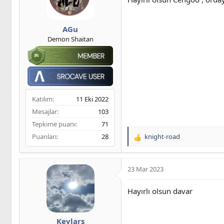
r
:
AGu
Demon Shaitan
Katılım
11 Eki 2022
Mesajlar
103
Tepkime puanı
71
Puanları
28
knight-road
T
e
p
k
23 Mar 2023
i
l
Hayırlı olsun davar
e
r
:
Kevlars