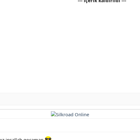
--- içerik kaldırıldı ---
ayız inşallah gocaman