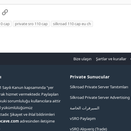
a
QR Code
Link
10 cap
private sro 110 cap
silkroad 110 cap eu ch
Bize ulaşın
Şartlar ve kurallar
ı
Private Sunucular
Silkroad Private Server Tanıtımları
1 Sayılı Kanun kapsamında "yer
arak hizmet vermektedir. Paylaşılan
Silkroad Private Server Advertising
kuki sorumluluğu kullanıcılara aittir
ol yükümlülüğümüz
السيرفرات الخاصة
ır. Şikayet ve ihlal bildirimleri
vSRO Paylaşım
ocave.com
adresinden iletişime
.
vSRO Alışveriş (Trade)