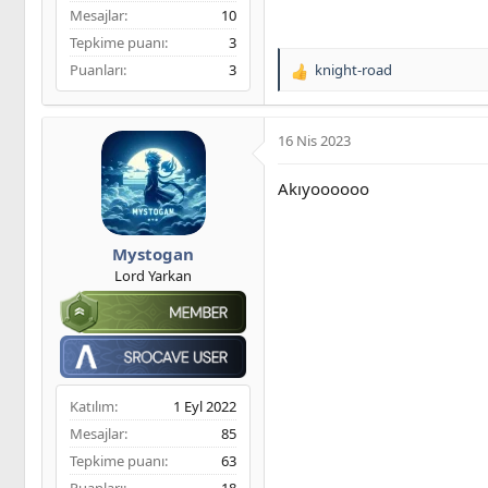
Mesajlar
10
Tepkime puanı
3
Puanları
3
knight-road
T
e
p
k
16 Nis 2023
i
l
Akıyoooooo
e
r
:
Mystogan
Lord Yarkan
Katılım
1 Eyl 2022
Mesajlar
85
Tepkime puanı
63