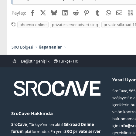
Facebook
X
Bluesky
LinkedIn
Reddit
Pinterest
Tumblr
WhatsApp
E-post
Paylaş:
E
phoenix online
private server advertising
private silkroad 1
t
i
k
SRO Bölgesi
Kapananlar
e
t
Değiştir genişlik
Türkçe (TR)
l
e
r
Yasal Uyar
SroCave, 565
sağlayıcı" ol
içeriklerin hu
ve ön kontr
SroCave Hakkında
bulunmamaktad
SroCave
, Türkiye'nin en aktif
Silkroad Online
için
info@sr
forum
platformudur. En yeni
SRO private server
geçebilirsiniz