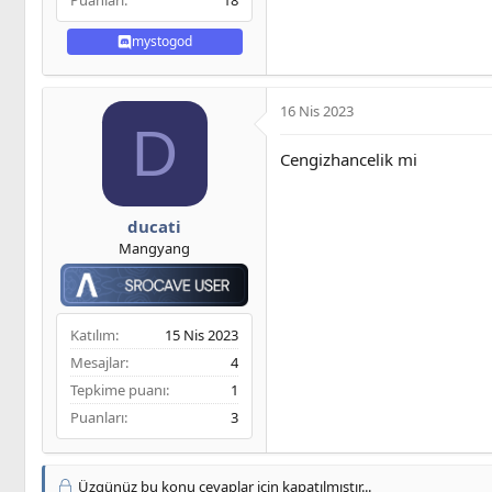
Puanları
18
mystogod
16 Nis 2023
D
Cengizhancelik mi
ducati
Mangyang
Katılım
15 Nis 2023
Mesajlar
4
Tepkime puanı
1
Puanları
3
Üzgünüz bu konu cevaplar için kapatılmıştır...