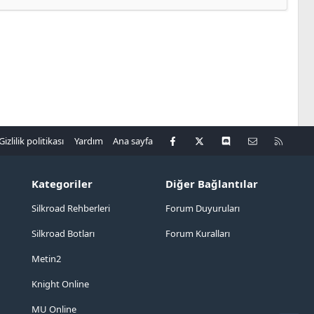
Facebook
X
Discord
Bize ulaşın
R
Gizlilik politikası
Yardım
Ana sayfa
S
S
Kategoriler
Diğer Bağlantılar
Silkroad Rehberleri
Forum Duyuruları
Silkroad Botları
Forum Kuralları
Metin2
Knight Online
MU Online