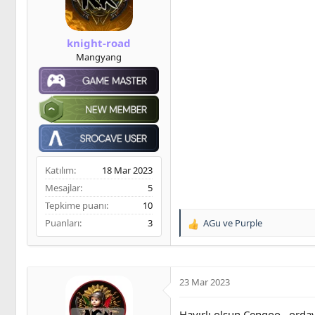
a
ç
e
ş
t
m
l
a
e
knight-road
a
r
Mangyang
t
i
a
h
n
i
Katılım
18 Mar 2023
Mesajlar
5
Tepkime puanı
10
Puanları
3
AGu
ve
Purple
T
e
p
k
i
23 Mar 2023
l
e
Hayırlı olsun Cengoo , ord