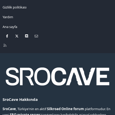
Gizlilik politikası
Yardım
Ana sayfa
Facebook
X
Discord
Bize ulaşın
R
S
S
SroCave Hakkında
SroCave
, Türkiye'nin en aktif
Silkroad Online forum
platformudur. En
yeni
SRO private server
tanıtımlarını keşfedebilir, güncel rehberlere