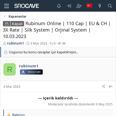
Kapananlar
Rubinum Online | 110 Cap | EU & CH |
Kapalı
3X Rate | Silk System | Orjinal System |
10.03.2023
K
B
C
G
rubinum1
3 Mar 2023
0
3K
o
a
e
ö
Üzgünüz bu konu cevaplar için kapatılmıştır...
n
ş
v
r
b
l
a
ü
u
a
p
n
rubinum1
y
n
l
t
R
u
g
a
ü
b
ı
r
l
a
ç
e
ş
t
m
4 Mar 2023
#1
l
a
e
a
r
--- içerik kaldırıldı ---
t
i
a
h
Moderatör tarafında düzenlendi:
6 May 2025
n
i
Balerion