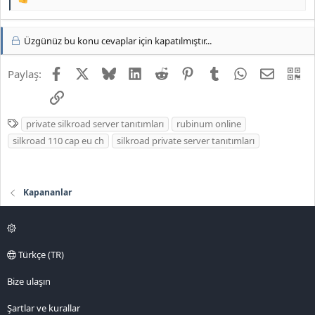
T
e
p
k
Üzgünüz bu konu cevaplar için kapatılmıştır...
i
l
Facebook
X
Bluesky
LinkedIn
Reddit
Pinterest
Tumblr
WhatsApp
E-posta
QR
Paylaş:
e
r
Link
:
E
private silkroad server tanıtımları
rubinum online
t
silkroad 110 cap eu ch
silkroad private server tanıtımları
i
k
e
Kapananlar
t
l
e
r
Türkçe (TR)
Bize ulaşın
Şartlar ve kurallar