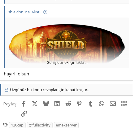
shieldonline' Alıntı:
Genişletmek için tıkla ...
hayırlı olsun
Üzgünüz bu konu cevaplar için kapatılmıştır...
Facebook
X
Bluesky
LinkedIn
Reddit
Pinterest
Tumblr
WhatsApp
E-posta
QR
Paylaş:
Link
E
120cap
@fullactivity
emekserver
t