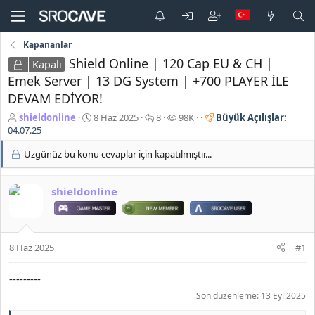
Kapananlar
Shield Online | 120 Cap EU & CH |
Kapalı
Emek Server | 13 DG System | +700 PLAYER İLE
DEVAM EDİYOR!
K
B
C
G
shieldonline
8 Haz 2025
8
98K
Büyük Açılışlar:
o
a
e
ö
04.07.25
n
ş
v
r
Üzgünüz bu konu cevaplar için kapatılmıştır...
b
l
a
ü
u
a
p
n
y
n
l
t
shieldonline
u
g
a
ü
b
ı
r
l
a
ç
e
ş
t
m
l
a
e
8 Haz 2025
#1
a
r
t
i
---------
a
h
n
i
Son düzenleme:
13 Eyl 2025