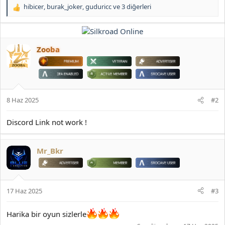
hibicer
,
burak_joker
,
guduricc
ve 3 diğerleri
T
e
p
k
i
Zooba
l
e
r
:
8 Haz 2025
#2
Discord Link not work !
Mr_Bkr
17 Haz 2025
#3
Harika bir oyun sizlerle