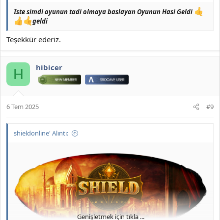
Iste simdi oyunun tadi olmaya baslayan Oyunun Hasi Geldi
geldi
Teşekkür ederiz.
hibicer
H
6 Tem 2025
#9
shieldonline' Alıntı:
Genişletmek için tıkla ...