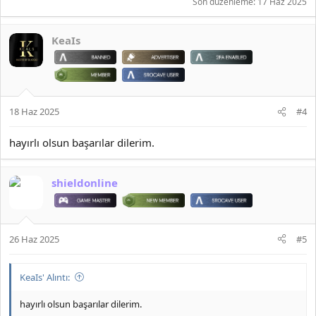
Son düzenleme:
17 Haz 2025
KeaIs
18 Haz 2025
#4
hayırlı olsun başarılar dilerim.
shieldonline
26 Haz 2025
#5
KeaIs' Alıntı:
hayırlı olsun başarılar dilerim.