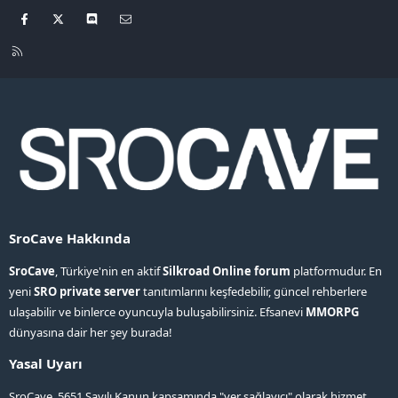
Facebook
X
Discord
Bize ulaşın
R
S
S
SroCave Hakkında
SroCave
, Türkiye'nin en aktif
Silkroad Online forum
platformudur. En
yeni
SRO private server
tanıtımlarını keşfedebilir, güncel rehberlere
ulaşabilir ve binlerce oyuncuyla buluşabilirsiniz. Efsanevi
MMORPG
dünyasına dair her şey burada!
Yasal Uyarı
SroCave, 5651 Sayılı Kanun kapsamında "yer sağlayıcı" olarak hizmet