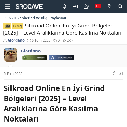
SRO Rehberleri ve Bilgi Paylaşımı
Silkroad Online En İyi Grind Bölgeleri
Blog
[2025] – Level Aralıklarına Göre Kasılma Noktaları
K
B
C
G
Giordano
5 Tem 2025
0
2K
o
a
e
ö
n
ş
v
r
Giordano
b
l
a
ü
u
a
p
n
y
n
l
t
u
g
a
ü
5 Tem 2025
#1
b
ı
r
l
a
ç
e
Silkroad Online En İyi Grind
ş
t
m
l
a
e
Bölgeleri [2025] – Level
a
r
t
i
Aralıklarına Göre Kasılma
a
h
n
i
Noktaları