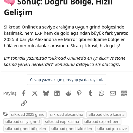
Sonuç: Doğru Bölge, Hızlı
Gelişim
Silkroad Online’da seviye aralığına uygun grind bölgesinde
kasılmak, hem EXP hem de gold açısından büyük fark yaratır.
2025 itibarıyla Alexandria ve Mirror gibi endgame bölgeler
hâlâ en verimli alanlar arasında. Stratejik kasıl, hızlı geliş!
Bir sonraki yazımızda “Silkroad Online’da en iyi elixir ve stone
kasma yerleri nerelerdir?” konusunu detaylıca ele alacağız.
Cevap yazmak için giriş yap ya da kayıt ol.
Facebook
X
Bluesky
LinkedIn
Reddit
Pinterest
Tumblr
WhatsApp
E-posta
QR
Paylaş:
Link
E
silkroad 2025 grind
silkroad alexandria
silkroad drop kasma
t
silkroad en iyi grind
silkroad exp kasma
silkroad exp rehberi
i
silkroad grind bölgeleri
silkroad grind taktikleri
silkroad job cave
k