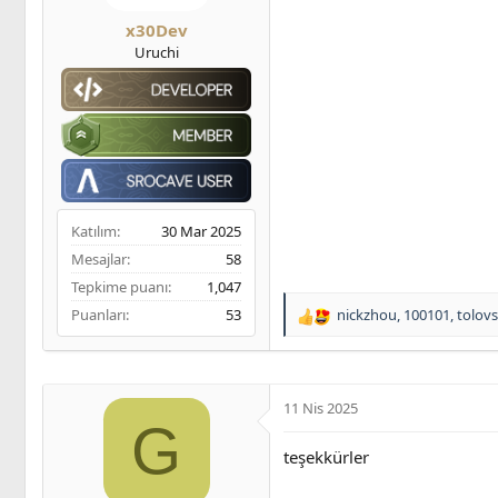
ş
t
m
l
a
e
x30Dev
a
r
Uruchi
t
i
a
h
n
i
Katılım
30 Mar 2025
Mesajlar
58
Tepkime puanı
1,047
Puanları
53
nickzhou
,
100101
,
tolov
T
e
p
k
i
11 Nis 2025
l
G
e
teşekkürler
r
: