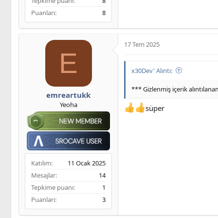
Tepkime puanı
8
Puanları
8
17 Tem 2025
E
x30Dev' Alıntı:
*** Gizlenmiş içerik alıntılan
emreartukk
Yeoha
süper
Katılım
11 Ocak 2025
Mesajlar
14
Tepkime puanı
1
Puanları
3