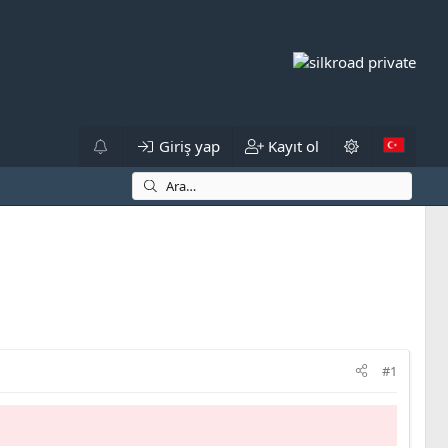
Giriş yap
Kayıt ol
#1