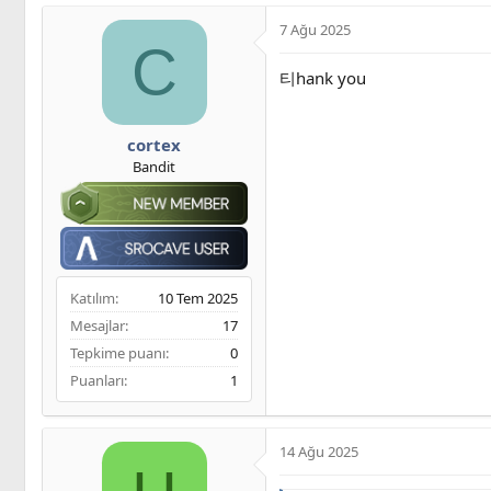
7 Ağu 2025
C
티hank you
cortex
Bandit
Katılım
10 Tem 2025
Mesajlar
17
Tepkime puanı
0
Puanları
1
14 Ağu 2025