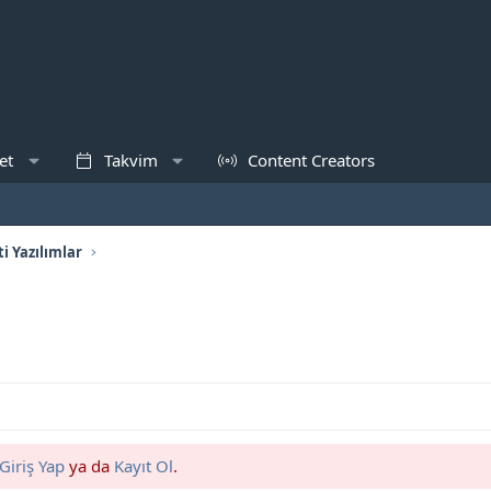
et
Takvim
Content Creators
i Yazılımlar
Giriş Yap
ya da
Kayıt Ol
.