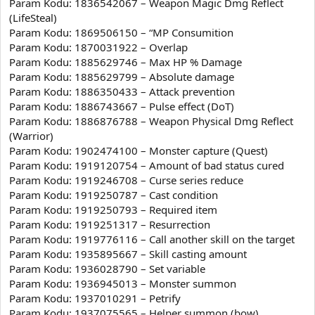
Param Kodu: 1836542067 – Weapon Magic Dmg Reflect
(LifeSteal)
Param Kodu: 1869506150 – “MP Consumition
Param Kodu: 1870031922 – Overlap
Param Kodu: 1885629746 – Max HP % Damage
Param Kodu: 1885629799 – Absolute damage
Param Kodu: 1886350433 – Attack prevention
Param Kodu: 1886743667 – Pulse effect (DoT)
Param Kodu: 1886876788 – Weapon Physical Dmg Reflect
(Warrior)
Param Kodu: 1902474100 – Monster capture (Quest)
Param Kodu: 1919120754 – Amount of bad status cured
Param Kodu: 1919246708 – Curse series reduce
Param Kodu: 1919250787 – Cast condition
Param Kodu: 1919250793 – Required item
Param Kodu: 1919251317 – Resurrection
Param Kodu: 1919776116 – Call another skill on the target
Param Kodu: 1935895667 – Skill casting amount
Param Kodu: 1936028790 – Set variable
Param Kodu: 1936945013 – Monster summon
Param Kodu: 1937010291 – Petrify
Param Kodu: 1937075565 – Helper summon (bow)