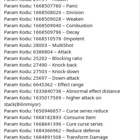
Param Kodu: 1668507760 – Panic
Param Kodu: 1668508020 – Division
Param Kodu: 1668509028 – Weaken
Param Kodu: 1668509040 – Combustion
Param Kodu: 1668509796 – Decay
Param Kodu: 1668510578 -Impotent
Param Kodu: 28003 – MultiShot
Param Kodu: 6386804 – Attack
Param Kodu: 25202 – Blocking ratio
Param Kodu: 27490 – Knock-back
Param Kodu: 27503 – Knock-down
Param Kodu: 25697 – Down-attack
Param Kodu: 6645362 – Effect range
Param Kodu: 1633840738 – Abnormal effect distance
Param Kodu: 1635017569 – higher attack on
stack(Bilinmiyor)
Param Kodu: 1650946657 – Curse series reduce
Param Kodu: 1668182893 -Consume Item
Param Kodu: 1668641396 – Cure curse series
Param Kodu: 1684366962 – Reduce defense
Param Kodu: 1684891508 – Transform Damage