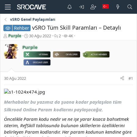
vSRO Genel Paylaşımları
vSRO Tüm Skill Paramları – Detaylı
Rehber
K
B
C
G
Purple
30 Ağu 2022
2
4K
o
a
e
ö
n
ş
v
r
Purple
b
l
a
ü
u
a
p
n
y
n
l
t
u
g
a
ü
b
ı
r
l
30 Ağu 2022
#1
a
ç
e
ş
t
m
l
a
e
a
r
Merhabalar bu yazımız da şuana kadar paylaşılan tüm
t
i
a
h
Silkroad Online Param kodlarını paylaşacağız.
n
i
Öncelikle Param kodu nedir ve ne işe yarar kısaca bahsetmek
isterim, RefSkill tablosunda bulunan skillerlerin özelliklerini
belirleyen Param kodlarıdır. Her param kodunun kendine göre