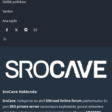
Gizlilik politikası
Yardım
Ana sayfa
Facebook
X
Discord
Bize ulaşın
R
S
S
SroCave Hakkında
SroCave
, Türkiye'nin en aktif
Silkroad Online forum
platformudur. En
yeni
SRO private server
tanıtımlarını keşfedebilir, güncel rehberlere