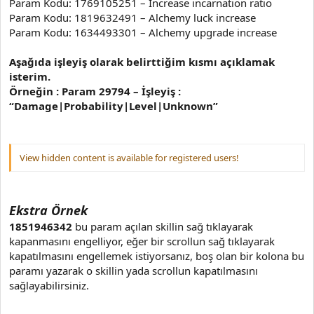
Param Kodu: 1769105251 – Increase incarnation ratio
Param Kodu: 1819632491 – Alchemy luck increase
Param Kodu: 1634493301 – Alchemy upgrade increase
Aşağıda işleyiş olarak belirttiğim kısmı açıklamak
isterim.
Örneğin : Param 29794 – İşleyiş :
“Damage|Probability|Level|Unknown”
View hidden content is available for registered users!
Ekstra Örnek
1851946342
bu param açılan skillin sağ tıklayarak
kapanmasını engelliyor, eğer bir scrollun sağ tıklayarak
kapatılmasını engellemek istiyorsanız, boş olan bir kolona bu
paramı yazarak o skillin yada scrollun kapatılmasını
sağlayabilirsiniz.