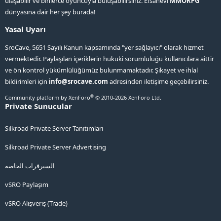
ulaşabilir ve binlerce oyuncuyla buluşabilirsiniz. Efsanevi
MMORPG
dünyasına dair her şey burada!
Yasal Uyarı
SroCave, 5651 Sayılı Kanun kapsamında "yer sağlayıcı" olarak hizmet
vermektedir. Paylaşılan içeriklerin hukuki sorumluluğu kullanıcılara aittir
ve ön kontrol yükümlülüğümüz bulunmamaktadır. Şikayet ve ihlal
bildirimleri için
info@srocave.com
adresinden iletişime geçebilirsiniz.
®
Community platform by XenForo
© 2010-2026 XenForo Ltd.
Private Sunucular
Silkroad Private Server Tanıtımları
Silkroad Private Server Advertising
السيرفرات الخاصة
vSRO Paylaşım
vSRO Alışveriş (Trade)