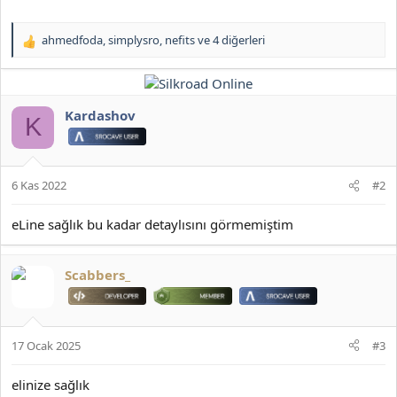
ahmedfoda
,
simplysro
,
nefits
ve 4 diğerleri
T
e
p
k
i
Kardashov
K
l
e
r
:
6 Kas 2022
#2
eLine sağlık bu kadar detaylısını görmemiştim
Scabbers_
17 Ocak 2025
#3
elinize sağlık