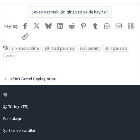
Cevap yazmak için giriş yap ya da kayıt ol.
Facebook
X
Bluesky
LinkedIn
Reddit
Pinterest
Tumblr
WhatsApp
E-posta
QR
Paylaş:
Link
E
silkroad online
silkroad params
skill param
skill params
t
vsro
i
k
e
vSRO Genel Paylaşımları
t
l
e
r
Türkçe (TR)
Bize ulaşın
Şartlar ve kurallar