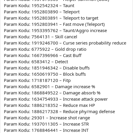
Param Kodu: 1952542324 – Taunt
Param Kodu: 1952803890 – Teleport
Param Kodu: 1952803891 – Teleport to target
Param Kodu: 1952803941 – Fast move (Teleport)
Param Kodu: 1953395762 – Taunt/Aggro increase
Param Kodu: 7564131 – Skill cancel
Param Kodu: 1919246700 – Curse series probability reduce
Param Kodu: 6775922 – Gold drop ratio
Param Kodu: 1667396966 – Cast Buff
Param Kodu: 6583412 – Detect
Param Kodu: 1851946342 – Disable buffs
Param Kodu: 1650619750 – Block buffs
Param Kodu: 1718187120 – Fitp
Param Kodu: 6582901 – Damage increase %
Param Kodu: 1868849522 – Damage absorb %
Param Kodu: 1634754933 – Increase attack power
Param Kodu: 1886218352 – Reduce max HP
Param Kodu: 1886217328 – Reduce phy/mag defense
Param Kodu: 29301 – Increase shot range
Param Kodu: 1937011305 – Increase STR
Param Kodu: 1768846441 – Increase INT