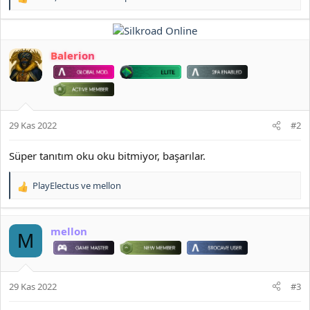
T
e
p
k
i
Balerion
l
e
r
:
29 Kas 2022
#2
Süper tanıtım oku oku bitmiyor, başarılar.
PlayElectus
ve
mellon
T
e
p
k
mellon
M
i
l
e
r
29 Kas 2022
#3
: