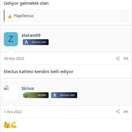
Geliyor gelmekte olan
PlayElectus
T
e
p
k
zlatan09
Z
i
l
e
r
30 Kas 2022
#4
:
Electus kalitesi kendini belli ediyor
Sirius
1 Ara 2022
#5