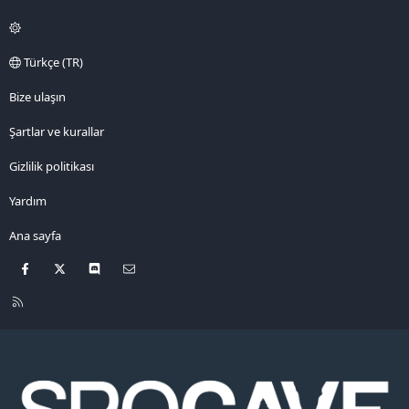
t
l
e
Türkçe (TR)
r
Bize ulaşın
Şartlar ve kurallar
Gizlilik politikası
Yardım
Ana sayfa
Facebook
X
Discord
Bize ulaşın
R
S
S