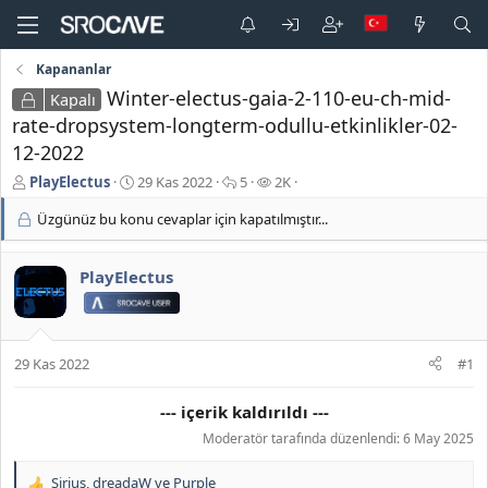
Kapananlar
Winter-electus-gaia-2-110-eu-ch-mid-
Kapalı
rate-dropsystem-longterm-odullu-etkinlikler-02-
12-2022
K
B
C
G
PlayElectus
29 Kas 2022
5
2K
o
a
e
ö
Üzgünüz bu konu cevaplar için kapatılmıştır...
n
ş
v
r
b
l
a
ü
u
a
p
n
PlayElectus
y
n
l
t
u
g
a
ü
b
ı
r
l
a
ç
e
ş
t
m
29 Kas 2022
#1
l
a
e
a
r
--- içerik kaldırıldı ---
t
i
a
h
Moderatör tarafında düzenlendi:
6 May 2025
n
i
Sirius
,
dreadaW
ve
Purple