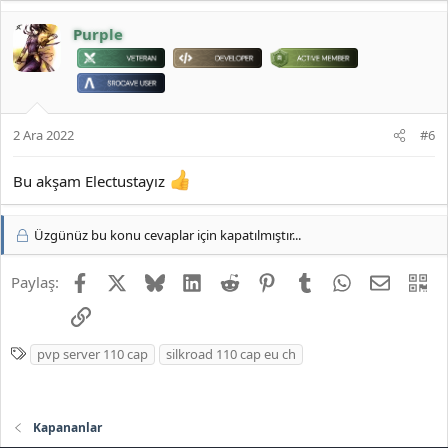
Purple
2 Ara 2022
#6
Bu akşam Electustayız
Üzgünüz bu konu cevaplar için kapatılmıştır...
Facebook
X
Bluesky
LinkedIn
Reddit
Pinterest
Tumblr
WhatsApp
E-posta
QR
Paylaş:
Link
E
pvp server 110 cap
silkroad 110 cap eu ch
t
i
k
Kapananlar
e