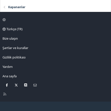
Kapananlar
Türkçe (TR)
Bize ulaşın
Şartlar ve kurallar
Gizlilik politikası
Yardım
Ana sayfa
Facebook
X
Discord
Bize ulaşın
R
S
S