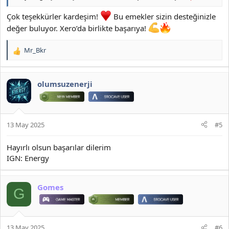
Çok teşekkürler kardeşim!
Bu emekler sizin desteğinizle
değer buluyor. Xero’da birlikte başarıya!
Mr_Bkr
T
e
p
k
olumsuzenerji
i
l
e
r
13 May 2025
#5
:
Hayırlı olsun başarılar dilerim
IGN: Energy
Gomes
G
13 May 2025
#6