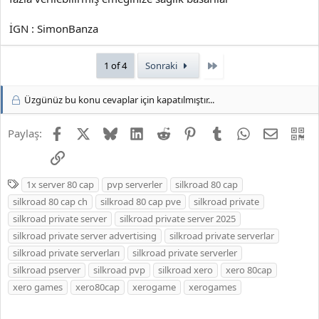
İGN : SimonBanza
Son
1 of 4
Sonraki
Üzgünüz bu konu cevaplar için kapatılmıştır...
Facebook
X
Bluesky
LinkedIn
Reddit
Pinterest
Tumblr
WhatsApp
E-posta
QR
Paylaş:
Link
E
1x server 80 cap
pvp serverler
silkroad 80 cap
t
silkroad 80 cap ch
silkroad 80 cap pve
silkroad private
i
silkroad private server
silkroad private server 2025
k
silkroad private server advertising
silkroad private serverlar
e
silkroad private serverları
silkroad private serverler
t
silkroad pserver
silkroad pvp
silkroad xero
xero 80cap
l
xero games
e
xero80cap
xerogame
xerogames
r