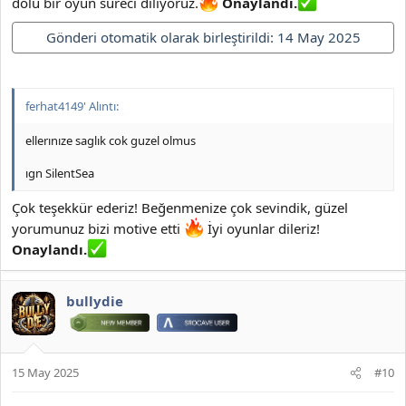
dolu bir oyun süreci diliyoruz.
Onaylandı.
Gönderi otomatik olarak birleştirildi:
14 May 2025
ferhat4149' Alıntı:
ellerınıze saglık cok guzel olmus
ıgn SilentSea
Çok teşekkür ederiz! Beğenmenize çok sevindik, güzel
yorumunuz bizi motive etti
İyi oyunlar dileriz!
Onaylandı.
bullydie
15 May 2025
#10