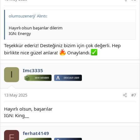
olumsuzenerji' Alıntı:
Hayırlı olsun başarılar dilerim
IGN: Energy
Teşekkür ederiz! Desteğiniz bizim için çok değerli. Hep
birlikte nice güzel anlara!
Onaylandı.
Imc3335
I
13 May 2025
#7
Hayırlı olsun, başarılar
IGN: King__
ferhat4149
F