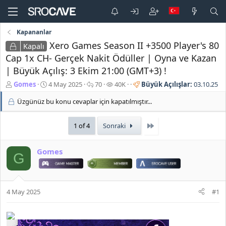
Kapananlar
Xero Games Season II +3500 Player's 80
Kapalı
Cap 1x CH- Gerçek Nakit Ödüller | Oyna ve Kazan
| Büyük Açılış: 3 Ekim 21:00 (GMT+3) !
K
B
C
G
Gomes
4 May 2025
70
40K
Büyük Açılışlar:
03.10.25
o
a
e
ö
Üzgünüz bu konu cevaplar için kapatılmıştır...
n
ş
v
r
b
l
a
ü
u
a
p
n
Son
1 of 4
Sonraki
y
n
l
t
u
g
a
ü
b
ı
r
l
Gomes
G
a
ç
e
ş
t
m
l
a
e
a
r
4 May 2025
#1
t
i
a
h
n
i