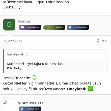
Mükemmel hayırlı uğurlu olur inşallah
IGN: Bully
Gomes
G
15 May 2025
#11
bullydie' Alıntı:
Mükemmel hayırlı uğurlu olur inşallah
IGN: Bully
Teşekkür ederiz!
Güzel dileklerin için minnettarız, umarız hep birlikte uzun
soluklu ve keyifli bir serüven yaşarız.
Onaylandı.
viniciuss1337