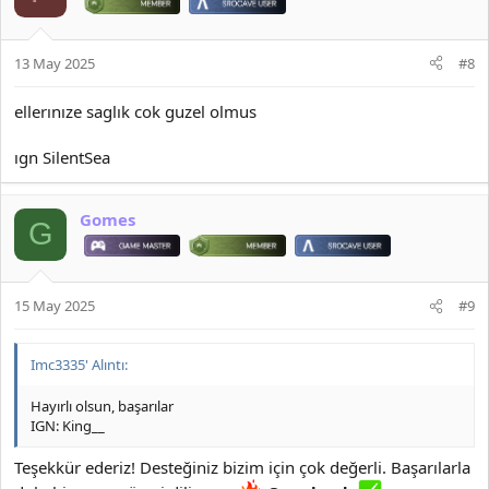
13 May 2025
#8
ellerınıze saglık cok guzel olmus
ıgn SilentSea
Gomes
G
15 May 2025
#9
Imc3335' Alıntı:
Hayırlı olsun, başarılar
IGN: King__
Teşekkür ederiz! Desteğiniz bizim için çok değerli. Başarılarla