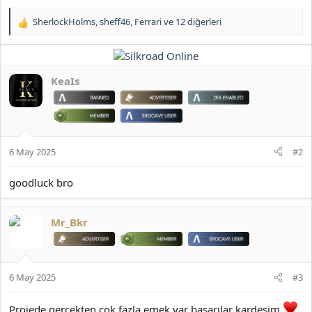
SherlockHolms
,
sheff46
,
Ferrari
ve 12 diğerleri
T
e
p
k
i
KeaIs
l
e
r
:
6 May 2025
#2
goodluck bro
Mr_Bkr
6 May 2025
#3
Projede gerçekten çok fazla emek var başarılar kardeşim