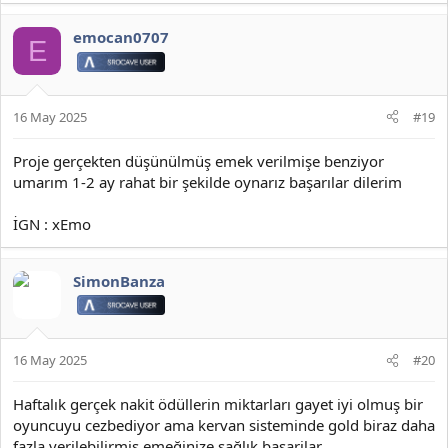
emocan0707
E
16 May 2025
#19
Proje gerçekten düşünülmüş emek verilmişe benziyor
umarım 1-2 ay rahat bir şekilde oynarız başarılar dilerim
İGN : xEmo
SimonBanza
16 May 2025
#20
Haftalık gerçek nakit ödüllerin miktarları gayet iyi olmuş bir
oyuncuyu cezbediyor ama kervan sisteminde gold biraz daha
fazla verilebilirmiş emeğinize sağlık basarilar