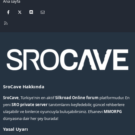
Ana sayfa
Facebook
X
Discord
Bize ulaşın
R
S
S
SroCave Hakkında
SroCave
, Türkiye'nin en aktif
Silkroad Online forum
platformudur. En
yeni
SRO private server
tanıtımlarını keşfedebilir, güncel rehberlere
ulaşabilir ve binlerce oyuncuyla buluşabilirsiniz. Efsanevi
MMORPG
dünyasına dair her şey burada!
Yasal Uyarı