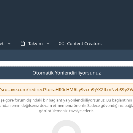
et
Takvim
Content Creators
Otomatik Yönlendiriliyorsunuz
e göre forum dışındaki bir bağlantıya yönlendiriliyorsunuz. Bu bağlantının
ndan emin değilseniz devam etmemeniz önerilir. Sadece güvendiğiniz bağla
görüntülemenizi tavsiye ederiz.