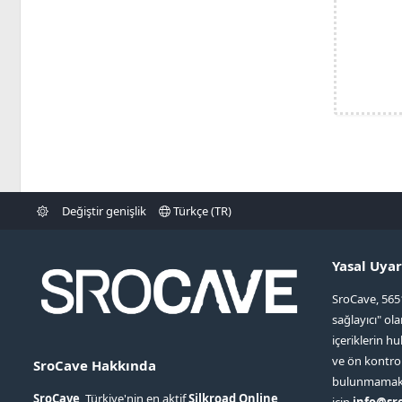
Değiştir genişlik
Türkçe (TR)
Yasal Uyar
SroCave, 565
sağlayıcı" ol
içeriklerin hu
ve ön kontr
SroCave Hakkında
bulunmamaktad
SroCave
, Türkiye'nin en aktif
Silkroad Online