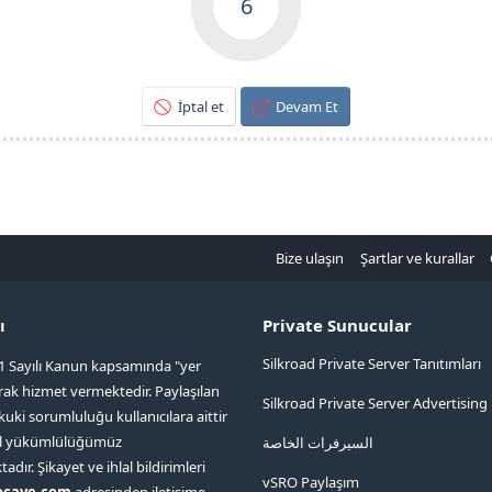
6
İptal et
Devam Et
Bize ulaşın
Şartlar ve kurallar
ı
Private Sunucular
Silkroad Private Server Tanıtımları
1 Sayılı Kanun kapsamında "yer
arak hizmet vermektedir. Paylaşılan
Silkroad Private Server Advertising
kuki sorumluluğu kullanıcılara aittir
ol yükümlülüğümüz
السيرفرات الخاصة
ır. Şikayet ve ihlal bildirimleri
vSRO Paylaşım