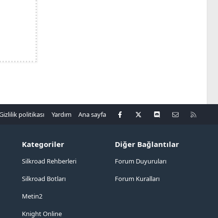
Facebook
X
Discord
Bize ulaşın
R
Gizlilik politikası
Yardım
Ana sayfa
S
S
Kategoriler
Diğer Bağlantılar
Silkroad Rehberleri
Forum Duyuruları
Silkroad Botları
Forum Kuralları
Metin2
Knight Online