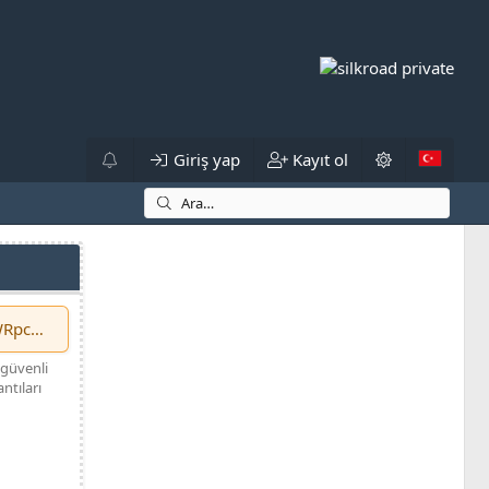
Giriş yap
Kayıt ol
https://srocave.com/redirect?to=aHR0cHM6Ly9zcm9jYXZlLmNvbS9yZWRpcmVjdD90bz1hSFIwY0hNNkx5OXpjbTlqWVhabExtTnZiUzl5WldScGNtVmpkRDkwYnoxaFNGSXdZMGhOTmt4NU9XdGhXRTVxWWpOS2EweHRaRzVNTVZaNFRXcHJlVlJVVGtOa1ZtODk=
 güvenli
ntıları