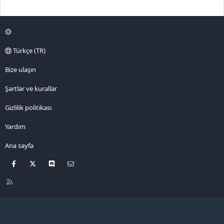
Türkçe (TR)
Bize ulaşın
Şartlar ve kurallar
Gizlilik politikası
Yardım
Ana sayfa
Facebook
X
Discord
Bize ulaşın
R
S
S