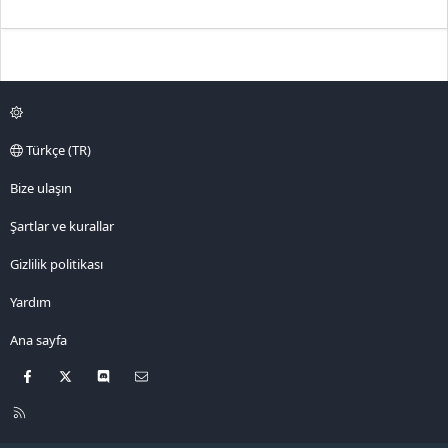
Türkçe (TR)
Bize ulaşın
Şartlar ve kurallar
Gizlilik politikası
Yardım
Ana sayfa
Facebook
X
Discord
Bize ulaşın
R
S
S