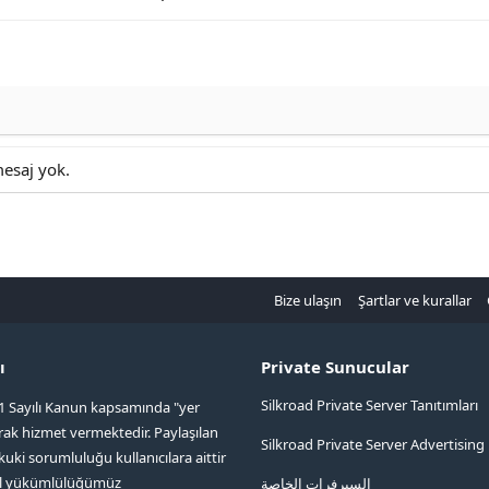
mesaj yok.
Bize ulaşın
Şartlar ve kurallar
ı
Private Sunucular
Silkroad Private Server Tanıtımları
1 Sayılı Kanun kapsamında "yer
arak hizmet vermektedir. Paylaşılan
Silkroad Private Server Advertising
kuki sorumluluğu kullanıcılara aittir
ol yükümlülüğümüz
السيرفرات الخاصة