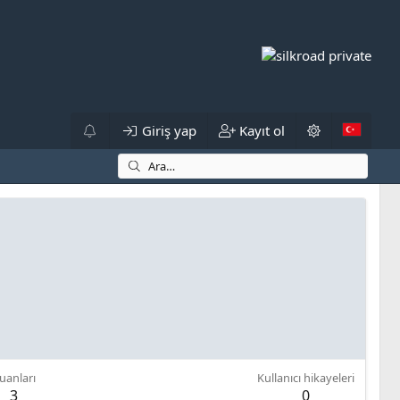
Giriş yap
Kayıt ol
uanları
Kullanıcı hikayeleri
3
0