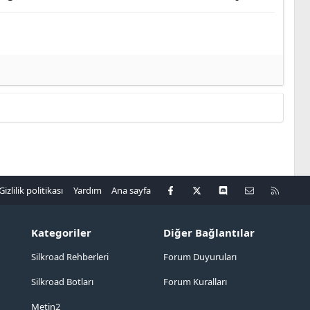
Facebook
X
Discord
Bize ulaşın
R
Gizlilik politikası
Yardım
Ana sayfa
S
S
Kategoriler
Diğer Bağlantılar
Silkroad Rehberleri
Forum Duyuruları
Silkroad Botları
Forum Kuralları
Metin2