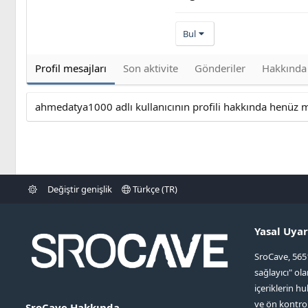
Bul
Profil mesajları
Son aktivite
Gönderiler
Hakkında
ahmedatya1000 adlı kullanıcının profili hakkında henüz 
Değiştir genişlik
Türkçe (TR)
Yasal Uyar
SroCave, 565
sağlayıcı" ol
içeriklerin hu
ve ön kontr
SroCave Hakkında