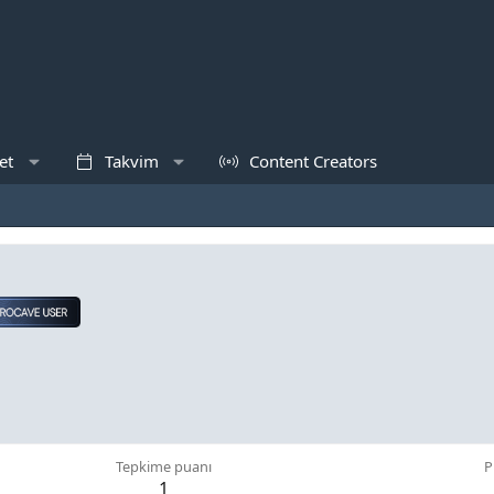
et
Takvim
Content Creators
Tepkime puanı
P
1