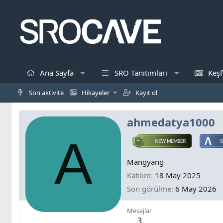
Ana Sayfa
SRO Tanıtımları
Keşf
Son aktivite
Hikayeler
Kayıt ol
ahmedatya1000
A
Mangyang
Katılım
18 May 2025
Son görülme
6 May 2026
Mesajlar
3