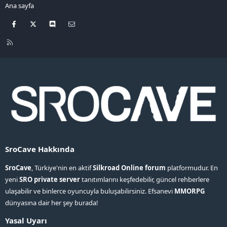
Ana sayfa
Facebook
X
Discord
Bize ulaşın
R
S
S
SroCave Hakkında
SroCave
, Türkiye'nin en aktif
Silkroad Online forum
platformudur. En
yeni
SRO private server
tanıtımlarını keşfedebilir, güncel rehberlere
ulaşabilir ve binlerce oyuncuyla buluşabilirsiniz. Efsanevi
MMORPG
dünyasına dair her şey burada!
Yasal Uyarı