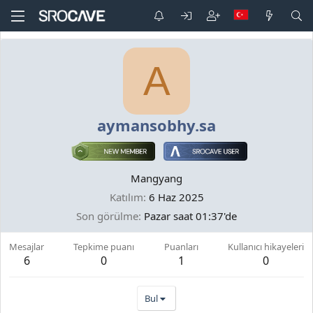
A
aymansobhy.sa
Mangyang
Katılım
6 Haz 2025
Son görülme
Pazar saat 01:37'de
Mesajlar
Tepkime puanı
Puanları
Kullanıcı hikayeleri
6
0
1
0
Bul