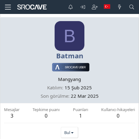
B
Batman
Mangyang
Katılım
15 Şub 2025
Son görülme
22 Mar 2025
Mesajlar
Tepkime puanı
Puanları
Kullanıcı hikayeleri
3
0
1
0
Bul