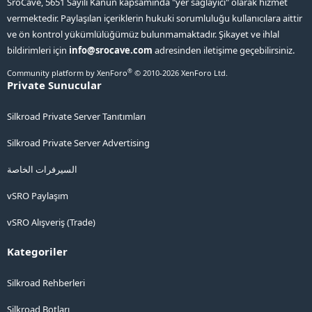
SroCave, 5651 Sayılı Kanun kapsamında "yer sağlayıcı" olarak hizmet
vermektedir. Paylaşılan içeriklerin hukuki sorumluluğu kullanıcılara aittir
ve ön kontrol yükümlülüğümüz bulunmamaktadır. Şikayet ve ihlal
bildirimleri için
info@srocave.com
adresinden iletişime geçebilirsiniz.
®
Community platform by XenForo
© 2010-2026 XenForo Ltd.
Private Sunucular
Silkroad Private Server Tanıtımları
Silkroad Private Server Advertising
السيرفرات الخاصة
vSRO Paylaşım
vSRO Alışveriş (Trade)
Kategoriler
Silkroad Rehberleri
Silkroad Botları