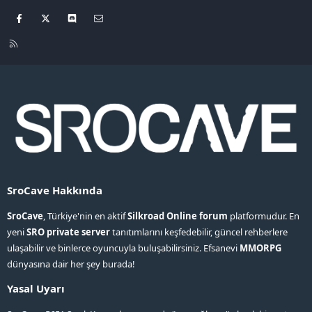
Facebook
X
Discord
Bize ulaşın
R
S
S
SroCave Hakkında
SroCave
, Türkiye'nin en aktif
Silkroad Online forum
platformudur. En
yeni
SRO private server
tanıtımlarını keşfedebilir, güncel rehberlere
ulaşabilir ve binlerce oyuncuyla buluşabilirsiniz. Efsanevi
MMORPG
dünyasına dair her şey burada!
Yasal Uyarı