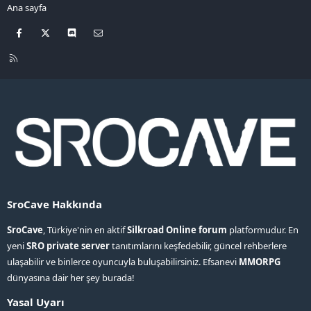
Ana sayfa
Facebook
X
Discord
Bize ulaşın
R
S
S
SroCave Hakkında
SroCave
, Türkiye'nin en aktif
Silkroad Online forum
platformudur. En
yeni
SRO private server
tanıtımlarını keşfedebilir, güncel rehberlere
ulaşabilir ve binlerce oyuncuyla buluşabilirsiniz. Efsanevi
MMORPG
dünyasına dair her şey burada!
Yasal Uyarı