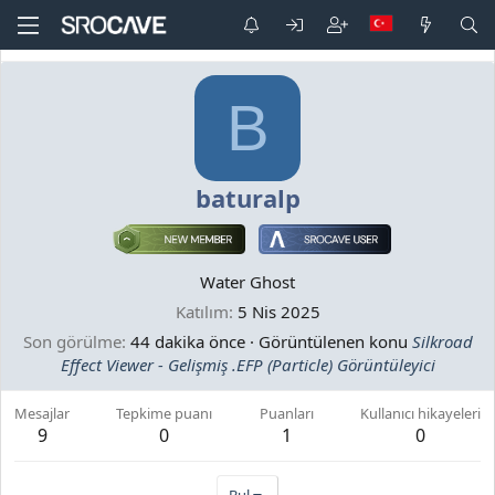
B
baturalp
Water Ghost
Katılım
5 Nis 2025
Son görülme
44 dakika önce
·
Görüntülenen konu
Silkroad
Effect Viewer - Gelişmiş .EFP (Particle) Görüntüleyici
Mesajlar
Tepkime puanı
Puanları
Kullanıcı hikayeleri
9
0
1
0