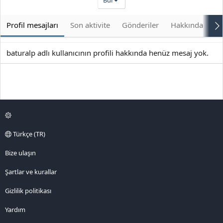
Bul
Profil mesajları
Son aktivite
Gönderiler
Hakkında
Bu
baturalp adlı kullanıcının profili hakkında henüz mesaj yok.
Türkçe (TR)
Bize ulaşın
Şartlar ve kurallar
Gizlilik politikası
Yardım