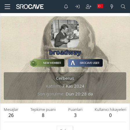
broadway
Cerberus
Katılım
7 Kas 2024
Son görülme
Dün 20:28 da
Mesajlar
Tepkime puanı
Puanları
Kullanıcı hikayeleri
26
8
3
0