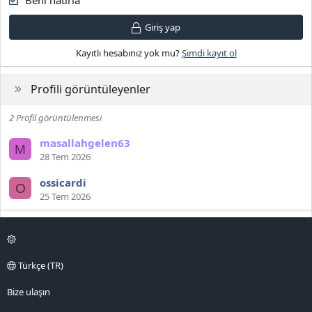
Beni hatırla
Giriş yap
Kayıtlı hesabınız yok mu?
Şimdi kayıt ol
Profili görüntüleyenler
2 Profil görüntülenmesi
masallahgelen63
M
28 Tem 2026
ossicardi
O
25 Tem 2026
Türkçe (TR)
Bize ulaşın