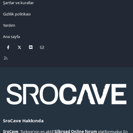
Şartlar ve kurallar
Gizlilik politikası
Yardım
Ana sayfa
Facebook
X
Discord
Bize ulaşın
R
S
S
SroCave Hakkında
SroCave
, Türkiye'nin en aktif
Silkroad Online forum
platformudur. En