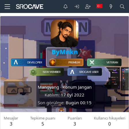
ByMnkn
Mangyang
·
Konum Jangan
Katılım
17 Eyl 2022
Son görülme
Bugün 00:15
Mesajlar
Tepkime puanı
Puanları
Kullanıcı hikayeleri
3
5
3
0