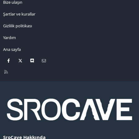
Bize ulaşın
Şartlar ve kurallar
Gizlilik politikası
Yardım
Ana sayfa
Facebook
X
Discord
Bize ulaşın
R
S
S
SroCave Hakkında