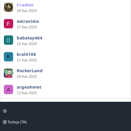
Crasher
29 Kas 2025
astravista
27 Kas 2025
babalay464
B
22 Kas 2025
kral4108
K
21 Kas 2025
RockerLand
20 Kas 2025
argeahmet
A
12 Kas 2025
Türkçe (TR)