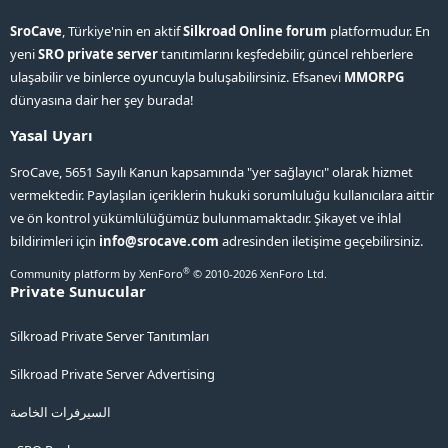
SroCave
, Türkiye'nin en aktif
Silkroad Online forum
platformudur. En
yeni
SRO private server
tanıtımlarını keşfedebilir, güncel rehberlere
ulaşabilir ve binlerce oyuncuyla buluşabilirsiniz. Efsanevi
MMORPG
dünyasına dair her şey burada!
Yasal Uyarı
SroCave, 5651 Sayılı Kanun kapsamında "yer sağlayıcı" olarak hizmet
vermektedir. Paylaşılan içeriklerin hukuki sorumluluğu kullanıcılara aittir
ve ön kontrol yükümlülüğümüz bulunmamaktadır. Şikayet ve ihlal
bildirimleri için
info@srocave.com
adresinden iletişime geçebilirsiniz.
®
Community platform by XenForo
© 2010-2026 XenForo Ltd.
Private Sunucular
Silkroad Private Server Tanıtımları
Silkroad Private Server Advertising
السيرفرات الخاصة