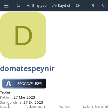
Giriş yap
Kayıt ol
D
domatespeynir
Yeoha
Katılım
27 Mar 2023
Son görülme
27 Eki 2023
Mesajlar
Tepkime puanı
Puanları
Kullanıcı hikayeleri