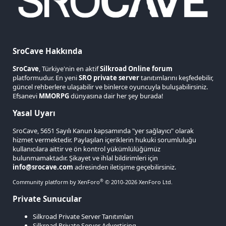
SroCave Hakkında
SroCave
, Türkiye'nin en aktif
Silkroad Online forum
platformudur. En yeni
SRO private server
tanıtımlarını keşfedebilir,
güncel rehberlere ulaşabilir ve binlerce oyuncuyla buluşabilirsiniz.
Efsanevi
MMORPG
dünyasına dair her şey burada!
Yasal Uyarı
SroCave, 5651 Sayılı Kanun kapsamında "yer sağlayıcı" olarak
hizmet vermektedir. Paylaşılan içeriklerin hukuki sorumluluğu
kullanıcılara aittir ve ön kontrol yükümlülüğümüz
bulunmamaktadır. Şikayet ve ihlal bildirimleri için
info@srocave.com
adresinden iletişime geçebilirsiniz.
®
Community platform by XenForo
© 2010-2026 XenForo Ltd.
Private Sunucular
Silkroad Private Server Tanıtımları
Silkroad Private Server Advertising