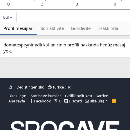
10
3
3
0
Bul
Profil mesajları
Son aktivite
Gönderiler
Hakkında
domatespeynir adlı kullanıcının profili hakkında henüz mesaj
yok.
Değiştir genişlik
Türkçe (TR)
Bize ulaşın
Şartlar ve kurallar
Gizlilik politikası
Yardım
Ana sayfa
Facebook
X
Discord
Bize ulaşın
R
S
S