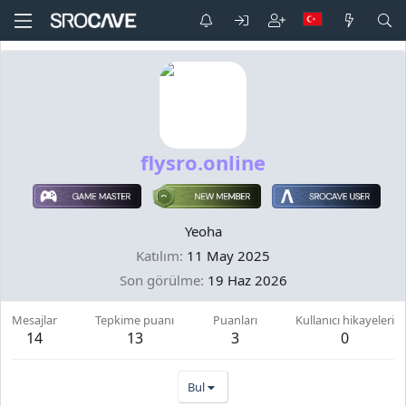
flysro.online
Yeoha
Katılım
11 May 2025
Son görülme
19 Haz 2026
Mesajlar
Tepkime puanı
Puanları
Kullanıcı hikayeleri
14
13
3
0
Bul