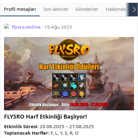
Profil mesajları
Son aktivite
Gönderiler
Hakkında
Bu
flysro.online
19 Ağu 2025
FLYSRO Harf Etkinliği Başlıyor!​
Etkinlik Süresi:
20.08.2025 – 27.08.2025
Toplanacak Harfler:
F, L, Y, S, R, O