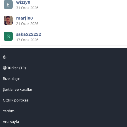
wizzy0
31 Ocak 2026
marji00
21 Ocak 2026
saka525252
S
17 Ocak 2026
Türkçe (TR)
Bize ulaşın
Şartlar ve kurallar
Gizlilik politikası
Yardım
Ana sayfa