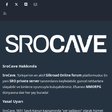
Facebook
X
Discord
Bize ulaşın
R
S
S
SroCave Hakkında
SroCave
, Türkiye'nin en aktif
Silkroad Online forum
platformudur. En
yeni
SRO private server
tanıtımlarını keşfedebilir, güncel rehberlere
ulaşabilir ve binlerce oyuncuyla buluşabilirsiniz. Efsanevi
MMORPG
dünyasına dair her şey burada!
Yasal Uyarı
SroCave, 5651 Sayılı Kanun kapsamında "yer sağlayıcı" olarak hizmet