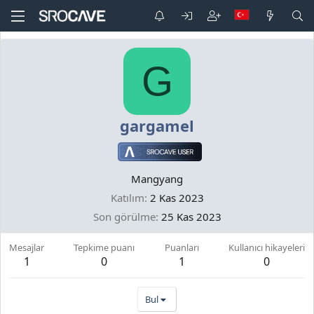
G
gargamel
Mangyang
Katılım
2 Kas 2023
Son görülme
25 Kas 2023
Mesajlar
Tepkime puanı
Puanları
Kullanıcı hikayeleri
1
0
1
0
Bul