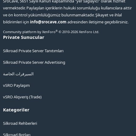
SroCave, 5651 Sayılı Kanun kapsamında "yer sağlayıcı" olarak hizmet
vermektedir. Paylaşılan içeriklerin hukuki sorumluluğu kullanıcılara aittir
ve ön kontrol yükümlülüğümüz bulunmamaktadır. Şikayet ve ihlal
bildirimleri için
info@srocave.com
adresinden iletişime geçebilirsiniz.
®
Community platform by XenForo
© 2010-2026 XenForo Ltd.
Private Sunucular
Silkroad Private Server Tanıtımları
Silkroad Private Server Advertising
السيرفرات الخاصة
vSRO Paylaşım
vSRO Alışveriş (Trade)
Kategoriler
Silkroad Rehberleri
Silkroad Botları