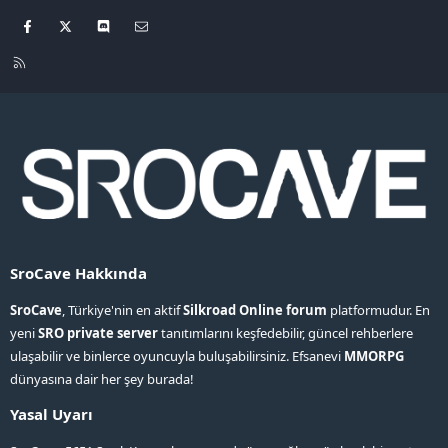
Facebook
X
Discord
Bize ulaşın
R
S
S
SroCave Hakkında
SroCave
, Türkiye'nin en aktif
Silkroad Online forum
platformudur. En
yeni
SRO private server
tanıtımlarını keşfedebilir, güncel rehberlere
ulaşabilir ve binlerce oyuncuyla buluşabilirsiniz. Efsanevi
MMORPG
dünyasına dair her şey burada!
Yasal Uyarı