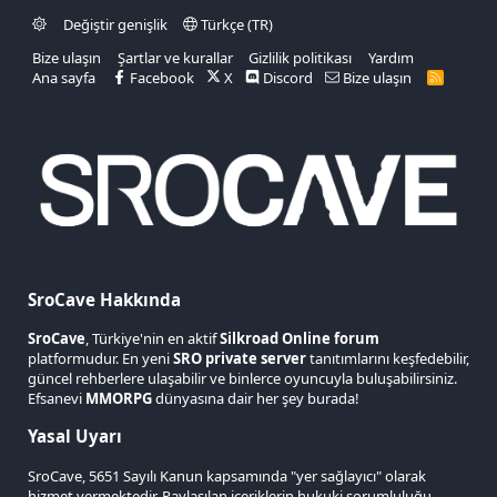
Değiştir genişlik
Türkçe (TR)
Bize ulaşın
Şartlar ve kurallar
Gizlilik politikası
Yardım
Ana sayfa
Facebook
X
Discord
Bize ulaşın
R
S
S
SroCave Hakkında
SroCave
, Türkiye'nin en aktif
Silkroad Online forum
platformudur. En yeni
SRO private server
tanıtımlarını keşfedebilir,
güncel rehberlere ulaşabilir ve binlerce oyuncuyla buluşabilirsiniz.
Efsanevi
MMORPG
dünyasına dair her şey burada!
Yasal Uyarı
SroCave, 5651 Sayılı Kanun kapsamında "yer sağlayıcı" olarak
hizmet vermektedir. Paylaşılan içeriklerin hukuki sorumluluğu