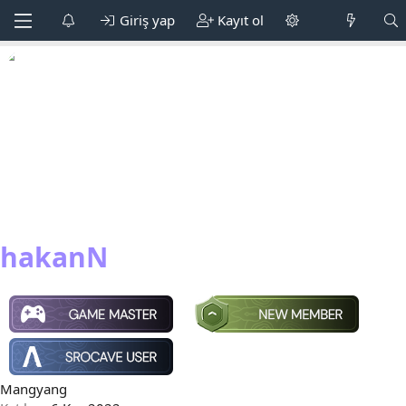
Giriş yap
Kayıt ol
hakanN
Mangyang