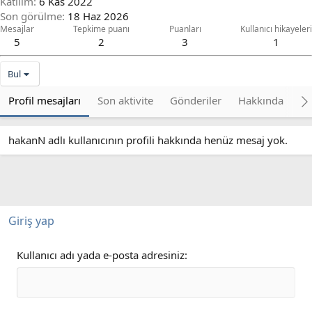
Katılım
6 Kas 2022
Son görülme
18 Haz 2026
Mesajlar
Tepkime puanı
Puanları
Kullanıcı hikayeleri
5
2
3
1
Bul
Profil mesajları
Son aktivite
Gönderiler
Hakkında
Bu
hakanN adlı kullanıcının profili hakkında henüz mesaj yok.
Giriş yap
Kullanıcı adı yada e-posta adresiniz