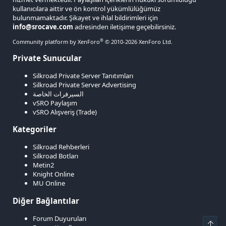
kullanıcılara aittir ve ön kontrol yükümlülüğümüz
bulunmamaktadır. Şikayet ve ihlal bildirimleri için
info@srocave.com
adresinden iletişime geçebilirsiniz.
®
Community platform by XenForo
© 2010-2026 XenForo Ltd.
Private Sunucular
Silkroad Private Server Tanıtımları
Silkroad Private Server Advertising
السيرفرات الخاصة
vSRO Paylaşım
vSRO Alışveriş (Trade)
Kategoriler
Silkroad Rehberleri
Silkroad Botları
Metin2
Knight Online
MU Online
Diğer Bağlantılar
Forum Duyuruları
Üst