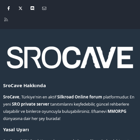
Facebook
X
Discord
Bize ulaşın
R
S
S
SroCave Hakkında
SroCave
, Türkiye'nin en aktif
Silkroad Online forum
platformudur. En
yeni
SRO private server
tanıtımlarını keşfedebilir, güncel rehberlere
ulaşabilir ve binlerce oyuncuyla buluşabilirsiniz. Efsanevi
MMORPG
dünyasına dair her şey burada!
Yasal Uyarı