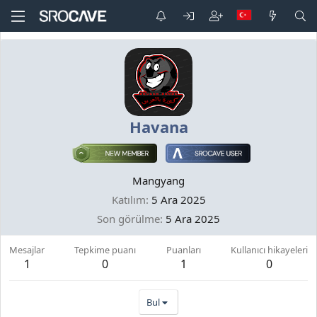
Havana
Mangyang
Katılım
5 Ara 2025
Son görülme
5 Ara 2025
Mesajlar
Tepkime puanı
Puanları
Kullanıcı hikayeleri
1
0
1
0
Bul