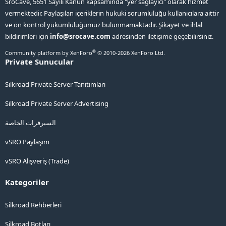
SroCave, 5651 Sayılı Kanun kapsamında "yer sağlayıcı" olarak hizmet
vermektedir. Paylaşılan içeriklerin hukuki sorumluluğu kullanıcılara aittir
ve ön kontrol yükümlülüğümüz bulunmamaktadır. Şikayet ve ihlal
bildirimleri için
info@srocave.com
adresinden iletişime geçebilirsiniz.
®
Community platform by XenForo
© 2010-2026 XenForo Ltd.
Private Sunucular
Silkroad Private Server Tanıtımları
Silkroad Private Server Advertising
السيرفرات الخاصة
vSRO Paylaşım
vSRO Alışveriş (Trade)
Kategoriler
Silkroad Rehberleri
Silkroad Botları