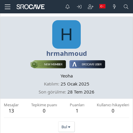
H
hrmahmoud
Yeoha
Katılım
25 Ocak 2025
Son görülme
28 Tem 2026
Mesajlar
Tepkime puanı
Puanları
Kullanıcı hikayeleri
13
0
1
0
Bul