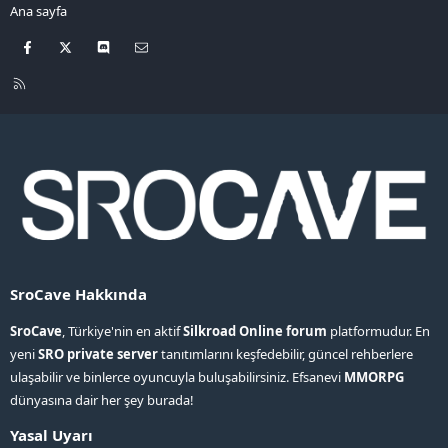
Ana sayfa
Facebook
X
Discord
Bize ulaşın
R
S
S
SroCave Hakkında
SroCave
, Türkiye'nin en aktif
Silkroad Online forum
platformudur. En
yeni
SRO private server
tanıtımlarını keşfedebilir, güncel rehberlere
ulaşabilir ve binlerce oyuncuyla buluşabilirsiniz. Efsanevi
MMORPG
dünyasına dair her şey burada!
Yasal Uyarı