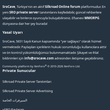
SroCave
, Türkiye'nin en aktif
Silkroad Online forum
platformudur. En
yeni
SRO private server
tanıtımlarını keşfedebilir, güncel rehberlere
ulaşabilir ve binlerce oyuncuyla buluşabilirsiniz. Efsanevi
MMORPG
dünyasına dair her şey burada!
Yasal Uyarı
SroCave, 5651 Sayılı Kanun kapsamında "yer sağlayıcı" olarak hizmet
vermektedir. Paylaşılan içeriklerin hukuki sorumluluğu kullanıcılara aittir
ve ön kontrol yükümlülüğümüz bulunmamaktadır. Şikayet ve ihlal
bildirimleri için
info@srocave.com
adresinden iletişime geçebilirsiniz.
®
Community platform by XenForo
© 2010-2026 XenForo Ltd.
Private Sunucular
Silkroad Private Server Tanıtımları
Silkroad Private Server Advertising
السيرفرات الخاصة
vSRO Paylaşım