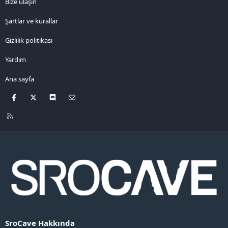
Bize ulaşın
Şartlar ve kurallar
Gizlilik politikası
Yardım
Ana sayfa
Facebook
X
Discord
Bize ulaşın
R
S
S
SroCave Hakkında