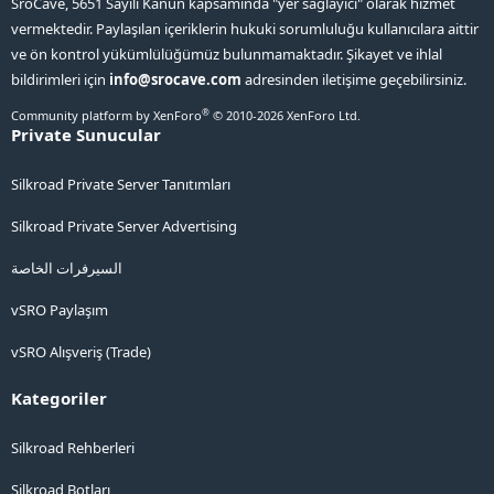
SroCave, 5651 Sayılı Kanun kapsamında "yer sağlayıcı" olarak hizmet
vermektedir. Paylaşılan içeriklerin hukuki sorumluluğu kullanıcılara aittir
ve ön kontrol yükümlülüğümüz bulunmamaktadır. Şikayet ve ihlal
bildirimleri için
info@srocave.com
adresinden iletişime geçebilirsiniz.
®
Community platform by XenForo
© 2010-2026 XenForo Ltd.
Private Sunucular
Silkroad Private Server Tanıtımları
Silkroad Private Server Advertising
السيرفرات الخاصة
vSRO Paylaşım
vSRO Alışveriş (Trade)
Kategoriler
Silkroad Rehberleri
Silkroad Botları