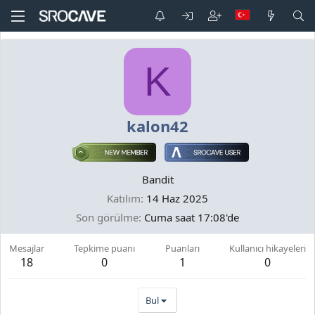
K
kalon42
Bandit
Katılım
14 Haz 2025
Son görülme
Cuma saat 17:08'de
Mesajlar
Tepkime puanı
Puanları
Kullanıcı hikayeleri
18
0
1
0
Bul