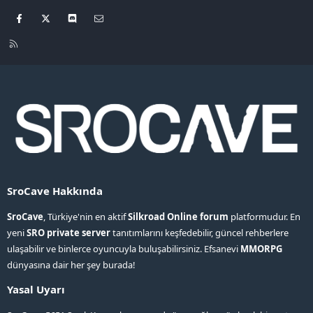
Facebook
X
Discord
Bize ulaşın
R
S
S
SroCave Hakkında
SroCave
, Türkiye'nin en aktif
Silkroad Online forum
platformudur. En
yeni
SRO private server
tanıtımlarını keşfedebilir, güncel rehberlere
ulaşabilir ve binlerce oyuncuyla buluşabilirsiniz. Efsanevi
MMORPG
dünyasına dair her şey burada!
Yasal Uyarı