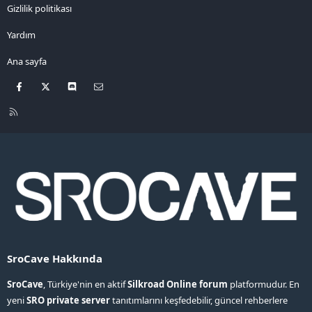
Gizlilik politikası
Yardım
Ana sayfa
Facebook
X
Discord
Bize ulaşın
R
S
S
SroCave Hakkında
SroCave
, Türkiye'nin en aktif
Silkroad Online forum
platformudur. En
yeni
SRO private server
tanıtımlarını keşfedebilir, güncel rehberlere