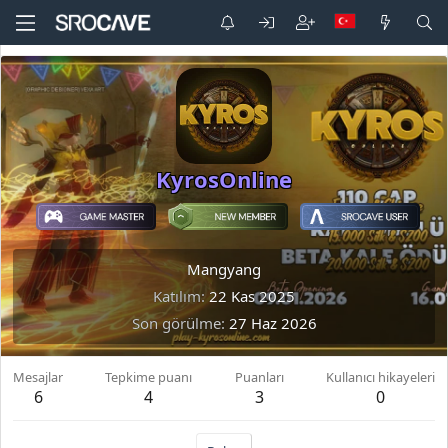
KyrosOnline
Mangyang
Katılım
22 Kas 2025
Son görülme
27 Haz 2026
Mesajlar
Tepkime puanı
Puanları
Kullanıcı hikayeleri
6
4
3
0