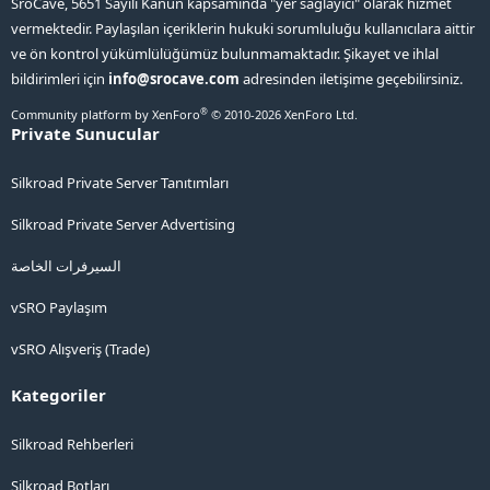
SroCave, 5651 Sayılı Kanun kapsamında "yer sağlayıcı" olarak hizmet
vermektedir. Paylaşılan içeriklerin hukuki sorumluluğu kullanıcılara aittir
ve ön kontrol yükümlülüğümüz bulunmamaktadır. Şikayet ve ihlal
bildirimleri için
info@srocave.com
adresinden iletişime geçebilirsiniz.
®
Community platform by XenForo
© 2010-2026 XenForo Ltd.
Private Sunucular
Silkroad Private Server Tanıtımları
Silkroad Private Server Advertising
السيرفرات الخاصة
vSRO Paylaşım
vSRO Alışveriş (Trade)
Kategoriler
Silkroad Rehberleri
Silkroad Botları