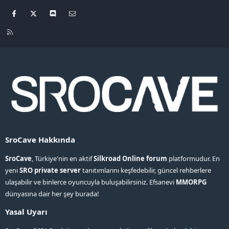
Facebook
X
Discord
Bize ulaşın
R
S
S
SroCave Hakkında
SroCave
, Türkiye'nin en aktif
Silkroad Online forum
platformudur. En
yeni
SRO private server
tanıtımlarını keşfedebilir, güncel rehberlere
ulaşabilir ve binlerce oyuncuyla buluşabilirsiniz. Efsanevi
MMORPG
dünyasına dair her şey burada!
Yasal Uyarı