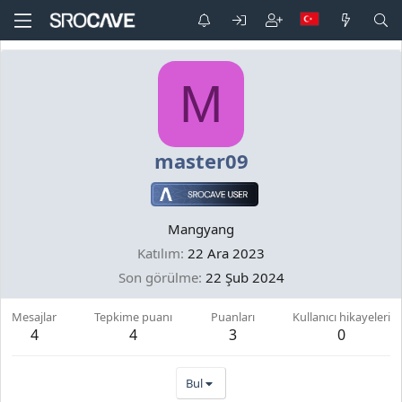
M
master09
Mangyang
Katılım
22 Ara 2023
Son görülme
22 Şub 2024
Mesajlar
Tepkime puanı
Puanları
Kullanıcı hikayeleri
4
4
3
0
Bul